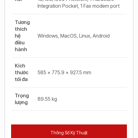
Integration Pocket, 1 Fax modem port
Tương
thích
hệ
Windows, MacOS, Linux, Android
điều
hành
Kích
thước
585 x 775.9 x 927.5 mm
tối đa
Trọng
89.55 kg
lượng
Thông Số Kỹ Thuật