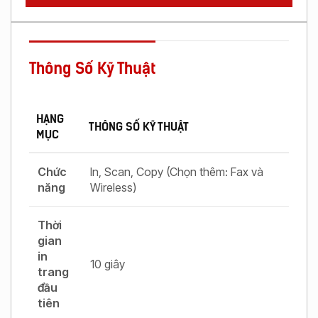
Thông Số Kỹ Thuật
HẠNG
THÔNG SỐ KỸ THUẬT
MỤC
Chức
In, Scan, Copy (Chọn thêm: Fax và
năng
Wireless)
Thời
gian
in
10 giây
trang
đầu
tiên