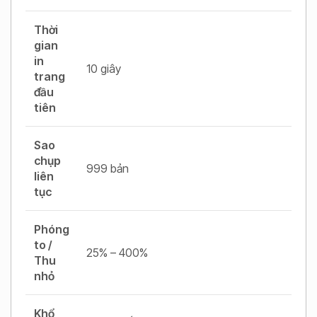
Thời
gian
in
10 giây
trang
đầu
tiên
Sao
chụp
999 bản
liên
tục
Phóng
to /
25% – 400%
Thu
nhỏ
Khổ