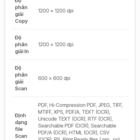
Độ
phân
1200 × 1200 dpi
giải
Copy
Độ
phân
1200 × 1200 dpi
giải In
Độ
phân
600 × 600 dpi
giải
Scan
PDF, Hi-Compression PDF, JPEG, TIFF,
MTIFF, XPS, PDF/A, TEXT (OCR),
Định
Unicode TEXT (OCR), RTF (OCR),
dạng
Searchable PDF (OCR), Searchable
file
PDF/A (OCR), HTML (OCR), CSV
Scan
(OCR), PS, Print Ready files (.prn, .pcl,