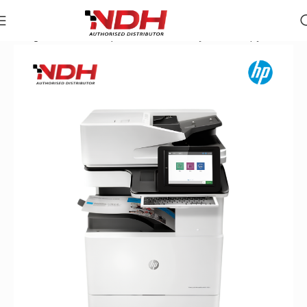
Trang chủ
»
Danh Mục Sản Phẩm
»
Máy Photocopy Màu HP 