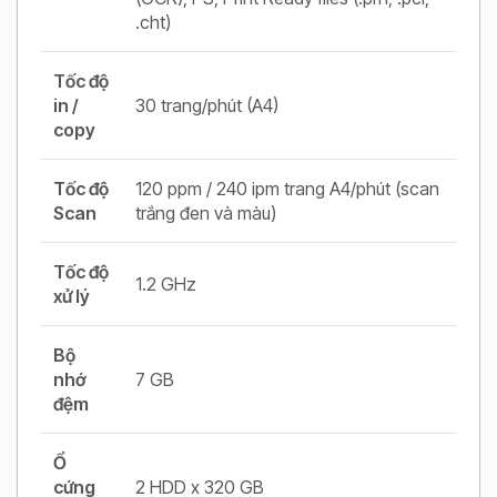
.cht)
Tốc độ
in /
30 trang/phút (A4)
copy
Tốc độ
120 ppm / 240 ipm trang A4/phút (scan
Scan
trắng đen và màu)
Tốc độ
1.2 GHz
xử lý
Bộ
nhớ
7 GB
đệm
Ổ
cứng
2 HDD x 320 GB