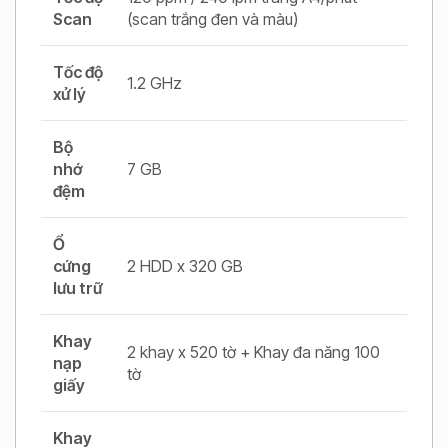
Scan
(scan trắng đen và màu)
Tốc độ
1.2 GHz
xử lý
Bộ
nhớ
7 GB
đệm
Ổ
cứng
2 HDD x 320 GB
lưu trữ
Khay
2 khay x 520 tờ + Khay đa năng 100
nạp
tờ
giấy
Khay