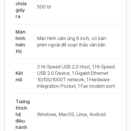
chứa
500 tờ
giấy
ra
Màn
hình
Màn hình cảm ứng 8 inch, có bàn
hiển
phím ngoài để soạn thảo văn bản
thị
2 Hi-Speed USB 2.0 Host, 1 Hi-Speed
Kết
USB 2.0 Device, 1 Gigabit Ethernet
nối
10/100/1000T network, 1 Hardware
Integration Pocket, 1 Fax modem port
Tương
thích
hệ
Windows, MacOS, Linux, Android
điều
hành