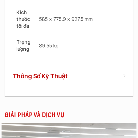
Kích
thước
585 x 775.9 x 927.5 mm
tối đa
Trọng
89.55 kg
lượng
Thông Số Kỹ Thuật
GIẢI PHÁP VÀ DỊCH VỤ