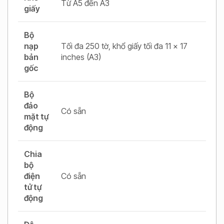
Từ A5 đến A3
giấy
Bộ
nạp
Tối đa 250 tờ, khổ giấy tối đa 11 x 17
bản
inches (A3)
gốc
Bộ
đảo
Có sẵn
mặt tự
động
Chia
bộ
điện
Có sẵn
tử tự
động