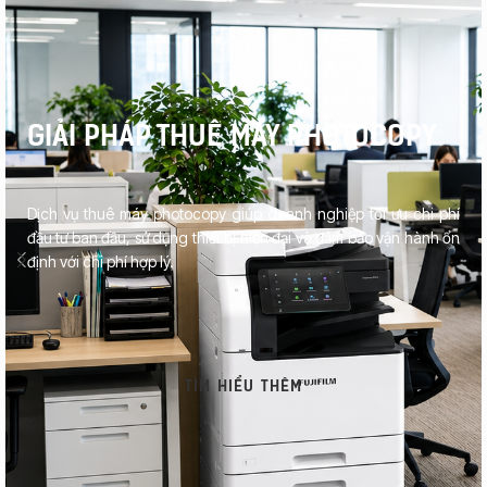
GIẢI PHÁP THUÊ MÁY PHOTOCOPY
Dịch vụ thuê máy photocopy giúp doanh nghiệp tối ưu chi phí
đầu tư ban đầu, sử dụng thiết bị hiện đại và đảm bảo vận hành ổn
định với chi phí hợp lý.
TÌM HIỂU THÊM