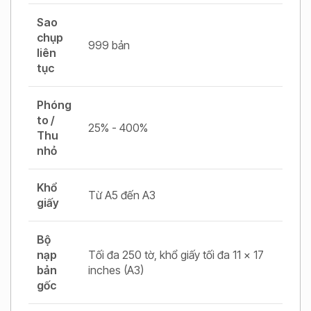
Sao
chụp
999 bản
liên
tục
Phóng
to /
25% - 400%
Thu
nhỏ
Khổ
Từ A5 đến A3
giấy
Bộ
nạp
Tối đa 250 tờ, khổ giấy tối đa 11 x 17
bản
inches (A3)
gốc