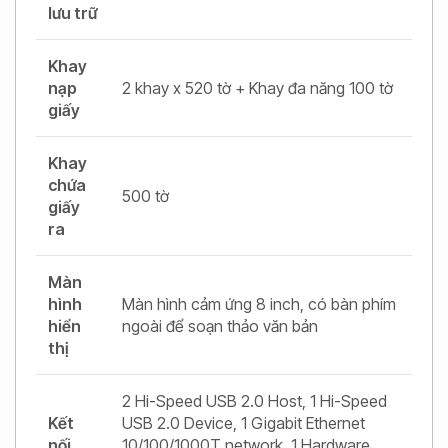
lưu trữ
Khay
nạp
2 khay x 520 tờ + Khay đa năng 100 tờ
giấy
Khay
chứa
500 tờ
giấy
ra
Màn
hình
Màn hình cảm ứng 8 inch, có bàn phím
hiển
ngoài để soạn thảo văn bản
thị
2 Hi-Speed USB 2.0 Host, 1 Hi-Speed
Kết
USB 2.0 Device, 1 Gigabit Ethernet
nối
10/100/1000T network, 1 Hardware