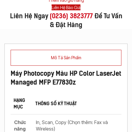
Thêm vào giỏ hàng
Liên Hệ Báo Giá
Liên Hệ Ngay
(
0236) 3823777
Để Tư Vấn
& Đặt Hàng
Mô Tả Sản Phẩm
Máy Photocopy Màu HP Color LaserJet
Managed MFP E77830z
HẠNG
THÔNG SỐ KỸ THUẬT
MỤC
Chức
In, Scan, Copy (Chọn thêm: Fax và
năng
Wireless)