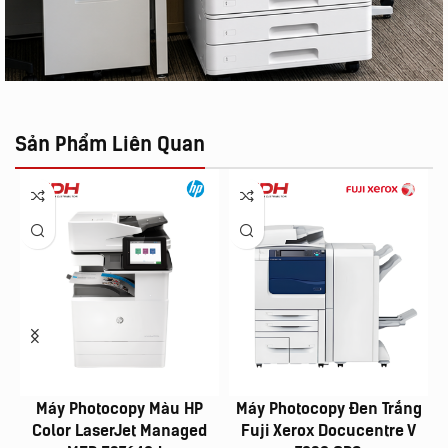
Sản Phẩm Liên Quan
Máy Photocopy Màu HP
Máy Photocopy Đen Trắng
Color LaserJet Managed
Fuji Xerox Docucentre V