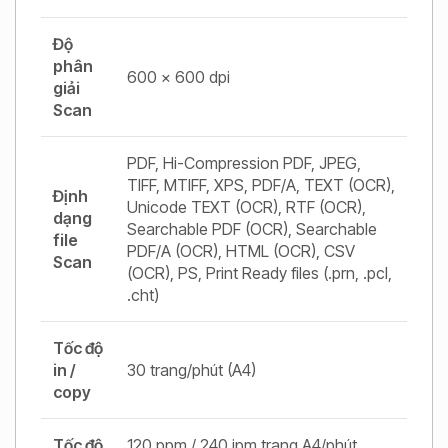
Độ
phân
600 × 600 dpi
giải
Scan
PDF, Hi-Compression PDF, JPEG,
TIFF, MTIFF, XPS, PDF/A, TEXT (OCR),
Định
Unicode TEXT (OCR), RTF (OCR),
dạng
Searchable PDF (OCR), Searchable
file
PDF/A (OCR), HTML (OCR), CSV
Scan
(OCR), PS, Print Ready files (.prn, .pcl,
.cht)
Tốc độ
in /
30 trang/phút (A4)
copy
Tốc độ
120 ppm / 240 ipm trang A4/phút