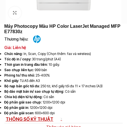
Click to enlarge
Máy Photocopy Màu HP Color LaserJet Managed MFP
E77830z
Thương hiệu:
Giá: Liên hệ
Chức năng:
In, Scan, Copy (Chọn thêm: fax và wireless)
Tốc độ in / copy:
30 trang/phút (A4)
Thời gian in trang đầu tiên:
10 giây.
Sao chụp liên tục:
999 bản
Phóng to/ thu nhỏ:
25-400%
Khổ giấy:
Từ A5 đến A3
Bộ nạp bản gốc tối đa:
250 tờ, khổ giấy tối đa 11 x 17 inches (A3)
Bộ đảo mặt bản in/ sao chụp tự động:
Có sẵn
Chia bộ điện tử tự động:
Có sẵn
Độ phân giải sao chụp:
1200×1200 dpi
Độ phân giải in:
1200×1200 dpi
Độ phân giải scan:
600×600 dpi
THÔNG SỐ KỸ THUẬT