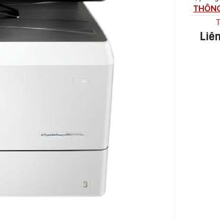
THÔNG
T
Liê
MÁY
THƯƠNG HIỆU
PHOTOCOPY
FujiFilm
Máy
HP
Photocopy Đen
Trắng
Sindoh
Máy
Epson
Photocopy
Màu
KIỂU IN
Máy
Photocopy In
Laser Đen
Trắng