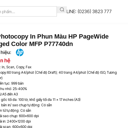
HOTLINE: (0236) 3823 777
hotocopy In Phun Màu HP PageWide
ged Color MFP P77740dn
hiệu:
ên hệ
 In, Scan, Copy, Fax
copy:60 trang A4/phút (Chế độ Draft); 40 trang A4/phút (Chế độ ISO, Tương
r)
iên tục: 999 bản
 thu nhỏ: 25-400%
Từ A5 đến A3
gốc tối đa: 100 tờ, khổ giấy tối đa 11 x 17 inches (A3)
 bản in/ sao chụp tự động: Có sẵn
ện tử tự động: Có sẵn
ải sao chụp: 600×600 dpi
ải in: 2400×1200 dpi
ải scan: 600×600 dpi