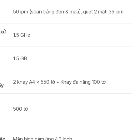
50 ipm (scan trắng đen & màu), quét 2 mặt: 35 ipm
 xử
1.5 GHz
ớ
1.5 GB
2 khay A4 x 550 tờ + Khay đa năng 100 tờ
ấy
500 tờ
a
iển
Màn hình cảm ứng 4.3 inch