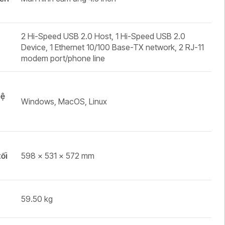
2 Hi-Speed USB 2.0 Host, 1 Hi-Speed USB 2.0
i
Device, 1 Ethernet 10/100 Base-TX network, 2 RJ-11
modem port/phone line
hệ
Windows, MacOS, Linux
tối
598 x 531 x 572 mm
59.50 kg