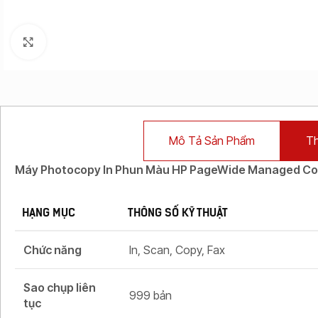
Click to enlarge
Mô Tả Sản Phẩm
Th
Máy Photocopy In Phun Màu HP PageWide Managed Co
HẠNG MỤC
THÔNG SỐ KỸ THUẬT
Chức năng
In, Scan, Copy, Fax
Sao chụp liên
999 bản
tục