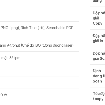
động
Độ ph
giải
Copy
, PNG (.png), Rich Text (.rtf), Searchable PDF
Độ ph
giải In
rang A4/phút (Chế độ ISO, tương đương laser)
Độ ph
2 mặt: 35 ipm
giải S
Định
dạng f
Scan
Tốc độ
00 tờ
/ copy