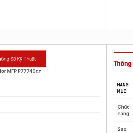
Máy
Photocopy In
Laser Màu
Máy
Photocopy In
Phun Đen
Trắng
Máy
Photocopy In
ông Số Kỹ Thuật
Phun Màu
Thông 
lor MFP P77740dn
HẠNG
MỤC
Chức
năng
Sao