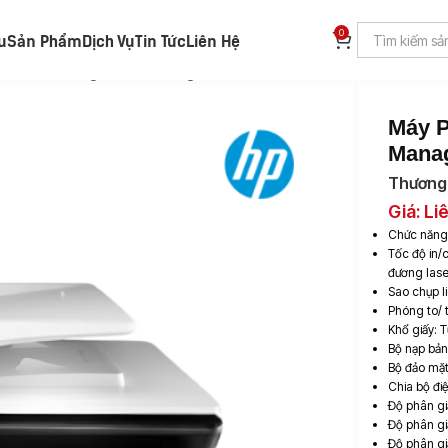
0
ệu
Sản Phẩm
Dịch Vụ
Tin Tức
Liên Hệ
un Màu HP PageWide Managed Color MFP P77740dn
Máy P
Mana
Thương 
Giá: Li
Chức năng:
Tốc độ in/
đương lase
Sao chụp l
Phóng to/
Khổ giấy: 
Bộ nạp bản 
Bộ đảo mặt
Chia bộ đi
Độ phân gi
Độ phân gi
Độ phân gi