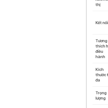
thị
Kết nố
Tương
thích 
điều
hành
Kích
thước 
đa
Trọng
lượng