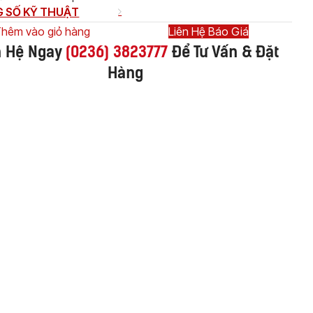
 SỐ KỸ THUẬT
hêm vào giỏ hàng
Liên Hệ Báo Giá
n Hệ Ngay
(
0236) 3823777
Để Tư Vấn & Đặt
Hàng