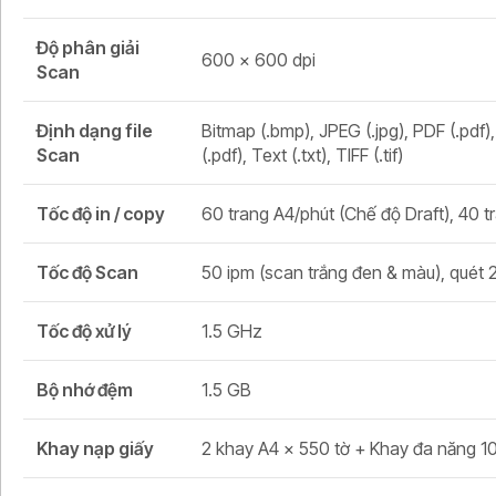
Độ phân giải
600 × 600 dpi
Scan
Định dạng file
Bitmap (.bmp), JPEG (.jpg), PDF (.pdf)
Scan
(.pdf), Text (.txt), TIFF (.tif)
Tốc độ in / copy
60 trang A4/phút (Chế độ Draft), 40 t
Tốc độ Scan
50 ipm (scan trắng đen & màu), quét 
Tốc độ xử lý
1.5 GHz
Bộ nhớ đệm
1.5 GB
Khay nạp giấy
2 khay A4 x 550 tờ + Khay đa năng 1