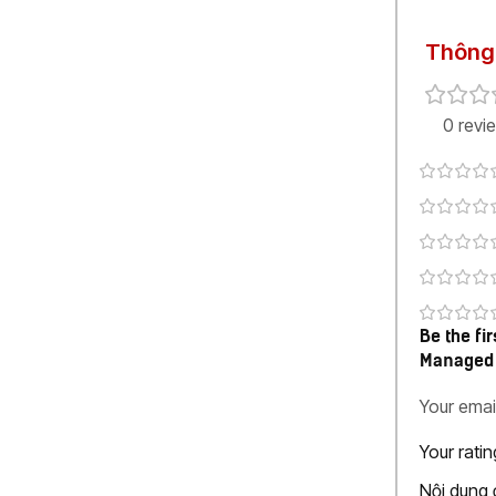
Thông 
0 revi
Be the fi
Managed 
Your emai
Your rati
Nội dung