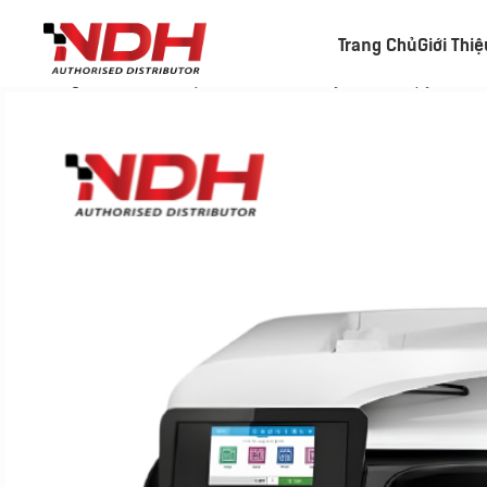
Trang Chủ
Giới Thi
Trang chủ
»
Danh Mục Sản Phẩm
»
Máy Photocopy In Ph