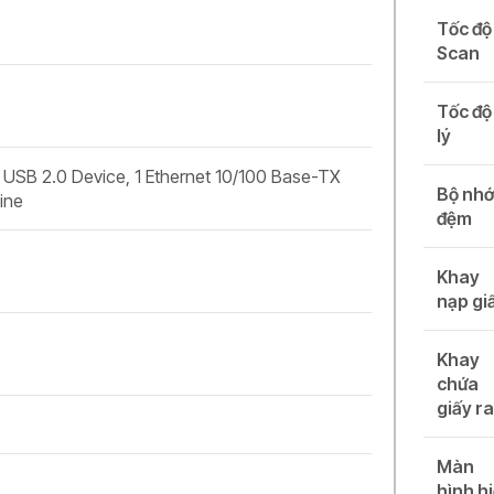
Tốc độ
Scan
Tốc độ
lý
 USB 2.0 Device, 1 Ethernet 10/100 Base-TX
Bộ nh
ine
đệm
Khay
nạp gi
Khay
chứa
giấy r
Màn
hình h