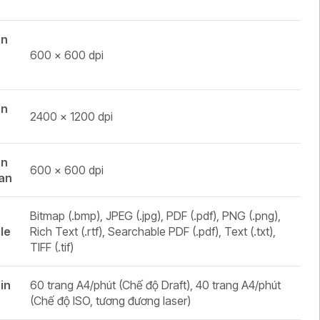
ân
600 × 600 dpi
ân
2400 × 1200 dpi
ân
600 × 600 dpi
can
Bitmap (.bmp), JPEG (.jpg), PDF (.pdf), PNG (.png),
ile
Rich Text (.rtf), Searchable PDF (.pdf), Text (.txt),
TIFF (.tif)
 in
60 trang A4/phút (Chế độ Draft), 40 trang A4/phút
(Chế độ ISO, tương đương laser)