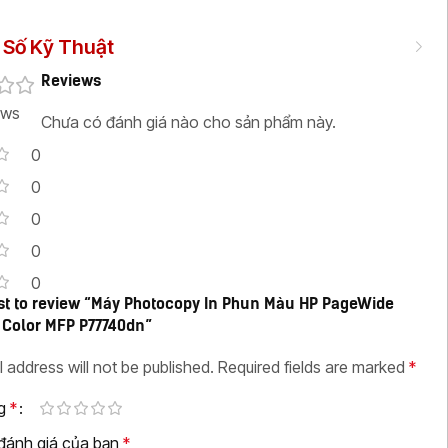
Số Kỹ Thuật
Reviews
ews
Chưa có đánh giá nào cho sản phẩm này.
0
0
0
0
0
rst to review “Máy Photocopy In Phun Màu HP PageWide
Color MFP P77740dn”
l address will not be published.
Required fields are marked
*
ng
*
 đánh giá của bạn
*