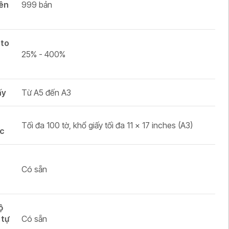
iên
999 bản
 to
25% - 400%
ấy
Từ A5 đến A3
p
Tối đa 100 tờ, khổ giấy tối đa 11 x 17 inches (A3)
c
Có sẵn
ộ
 tự
Có sẵn