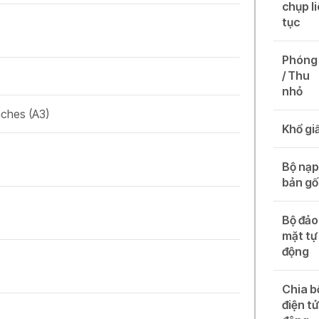
chụp l
tục
Phóng
/ Thu
nhỏ
inches (A3)
Khổ gi
Bộ nạ
bản gố
Bộ đảo
mặt tự
động
Chia b
điện tử