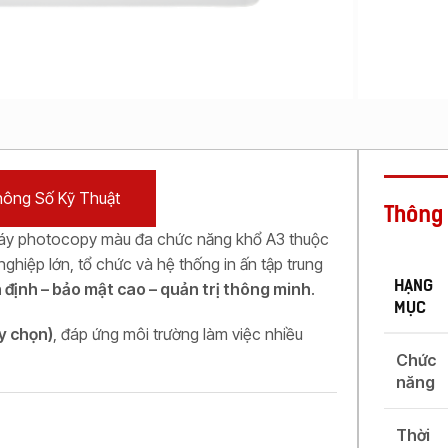
Máy
Photocopy In
Laser Màu
Máy
Photocopy In
Phun Đen
Trắng
Máy
Photocopy In
ông Số Kỹ Thuật
Phun Màu
Thông 
áy photocopy màu đa chức năng khổ A3 thuộc
nghiệp lớn, tổ chức và hệ thống in ấn tập trung
HẠNG
n định – bảo mật cao – quản trị thông minh
.
MỤC
ùy chọn)
, đáp ứng môi trường làm việc nhiều
Chức
năng
Thời