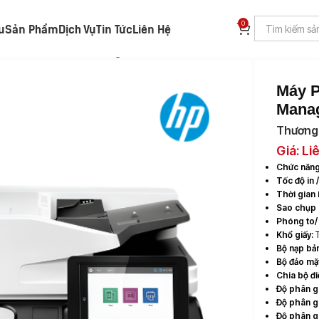
0
ệu
Sản Phẩm
Dịch Vụ
Tin Tức
Liên Hệ
P Color LaserJet Managed MFP E87650z
Máy P
Mana
Thương 
Giá: Li
Chức năng
Tốc độ in 
Thời gian 
Sao chụp l
Phóng to/
Khổ giấy:
T
Bộ nạp bản
Bộ đảo mặt
Chia bộ đi
Độ phân g
Độ phân gi
Độ phân gi