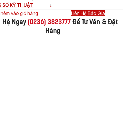
 SỐ KỸ THUẬT
hêm vào giỏ hàng
Liên Hệ Báo Giá
n Hệ Ngay
(
0236) 3823777
Để Tư Vấn & Đặt
Hàng