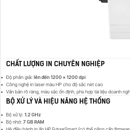
CHẤT LƯỢNG IN CHUYÊN NGHIỆP
Độ phân giải:
lên đến 1200 x 1200 dpi
Công nghệ in laser màu HP cho độ sắc nét cao
Văn bản rõ ràng, màu sắc ổn định, phù hợp tài liệu doanh n
BỘ XỬ LÝ VÀ HIỆU NĂNG HỆ THỐNG
Bộ xử lý:
1.2 GHz
Bộ nhớ:
7 GB RAM
Hệ điều hành in ấn HP FutureSmart (có thể nâng cấp firmwar