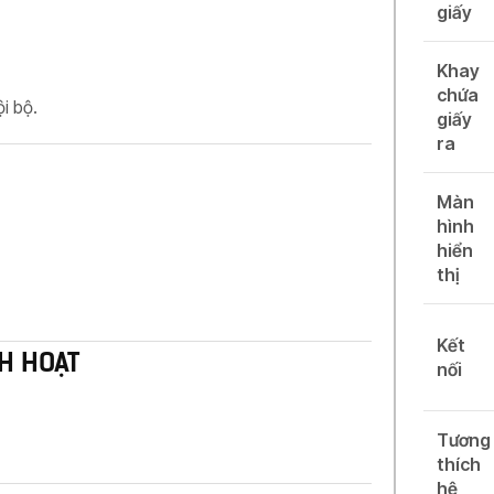
giấy
Khay
chứa
i bộ.
giấy
ra
Màn
hình
hiển
thị
Kết
H HOẠT
nối
Tương
thích
hệ