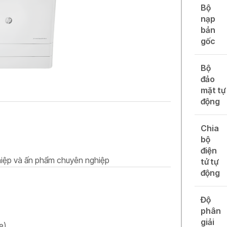
Bộ
nạp
bản
gốc
Bộ
đảo
mặt tự
động
Chia
bộ
điện
ghiệp và ấn phẩm chuyên nghiệp
tử tự
động
Độ
phân
giải
e)