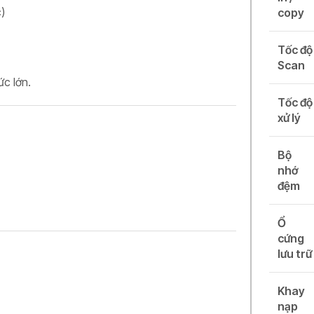
)
copy
Tốc độ
Scan
c lớn.
Tốc độ
xử lý
Bộ
nhớ
đệm
Ổ
cứng
lưu trữ
Khay
nạp