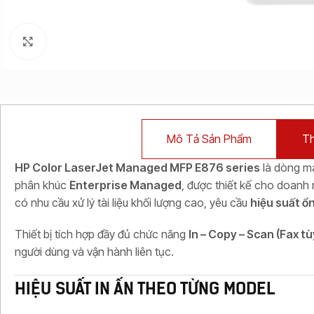
Click to enlarge
Mô Tả Sản Phẩm
Th
HP Color LaserJet Managed MFP E876 series
là dòng m
phân khúc
Enterprise Managed
, được thiết kế cho doanh 
có nhu cầu xử lý tài liệu khối lượng cao, yêu cầu
hiệu suất ổ
Thiết bị tích hợp đầy đủ chức năng
In – Copy – Scan (Fax t
người dùng và vận hành liên tục.
HIỆU SUẤT IN ẤN THEO TỪNG MODEL