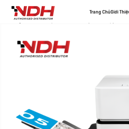
Trang Chủ
Giới Thi
Trang chủ
»
Danh Mục Sản Phẩm
»
Máy Photocopy Màu H