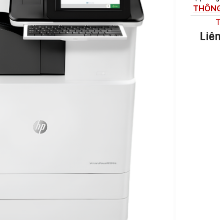
THÔNG
T
Liê
MÁY
THƯƠNG HIỆU
PHOTOCOPY
FujiFilm
Máy
HP
Photocopy Đen
Trắng
Sindoh
Máy
Epson
Photocopy
Màu
KIỂU IN
Máy
Photocopy In
Laser Đen
Trắng