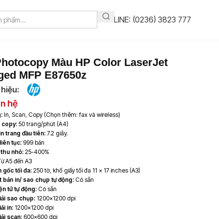
HOTLINE: (0236) 3823 777
hotocopy Màu HP Color LaserJet
ged MFP E87650z
hiệu:
ên hệ
:
In, Scan, Copy (Chọn thêm: fax và wireless)
/ copy:
50 trang/phút (A4)
in trang đầu tiên:
7.2 giây.
iên tục:
999 bản
 thu nhỏ:
25-400%
ừ A5 đến A3
 gốc tối đa:
250 tờ, khổ giấy tối đa 11 x 17 inches (A3)
 bản in/ sao chụp tự động:
Có sẵn
ện tử tự động:
Có sẵn
iải sao chụp:
1200×1200 dpi
ải in:
1200×1200 dpi
ải scan:
600×600 dpi