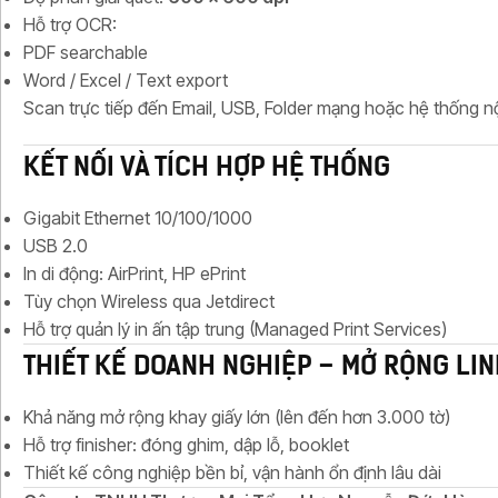
Hỗ trợ OCR:
PDF searchable
Word / Excel / Text export
Scan trực tiếp đến Email, USB, Folder mạng hoặc hệ thống nộ
KẾT NỐI VÀ TÍCH HỢP HỆ THỐNG
Gigabit Ethernet 10/100/1000
USB 2.0
In di động: AirPrint, HP ePrint
Tùy chọn Wireless qua Jetdirect
Hỗ trợ quản lý in ấn tập trung (Managed Print Services)
THIẾT KẾ DOANH NGHIỆP – MỞ RỘNG LIN
Khả năng mở rộng khay giấy lớn (lên đến hơn 3.000 tờ)
Hỗ trợ finisher: đóng ghim, dập lỗ, booklet
Thiết kế công nghiệp bền bỉ, vận hành ổn định lâu dài