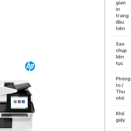
gian
in
trang
đầu
tiên
Sao
chụp
liên
tục
Phóng
to /
Thu
nhỏ
Khổ
giấy