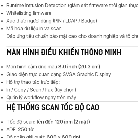
Runtime Intrusion Detection (giám sát firmware thời gian thực
Whitelisting firmware
Xác thực người dùng (PIN / LDAP / Badge)
Mã hóa dữ liệu in và scan
Đáp ứng tiêu chuẩn bảo mật cao cho doanh nghiệp và tổ chứ
MÀN HÌNH ĐIỀU KHIỂN THÔNG MINH
Màn hình cảm ứng màu
8.0 inch (20.3 cm)
Giao diện trực quan dạng SVGA Graphic Display
Hỗ trợ thao tác trực tiếp:
In / Copy / Scan / Fax (tùy chọn)
Quản lý workflow ngay trên máy
HỆ THỐNG SCAN TỐC ĐỘ CAO
Tốc độ scan:
lên đến 120 ipm (2 mặt)
ADF:
250 tờ
Độ phân giải quét:
600 x 600 dpi