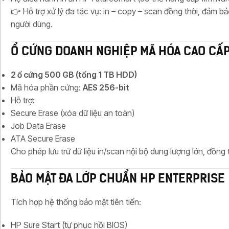
👉 Hỗ trợ xử lý đa tác vụ: in – copy – scan đồng thời, đảm b
người dùng.
Ổ CỨNG DOANH NGHIỆP MÃ HÓA CAO CẤ
2 ổ cứng 500 GB (tổng 1 TB HDD)
Mã hóa phần cứng:
AES 256-bit
Hỗ trợ:
Secure Erase (xóa dữ liệu an toàn)
Job Data Erase
ATA Secure Erase
Cho phép lưu trữ dữ liệu in/scan nội bộ dung lượng lớn, đồng
BẢO MẬT ĐA LỚP CHUẨN HP ENTERPRISE
Tích hợp hệ thống bảo mật tiên tiến:
HP Sure Start (tự phục hồi BIOS)