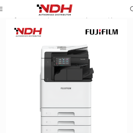
Trang chủ
»
Danh Mục Sản Phẩm
»
Máy Photocopy Màu Fujif