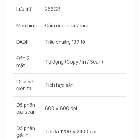
Lưu trữ
256GB
Màn hình
Cảm ứng màu 7 inch
DADF
Tiêu chuẩn, 130 tờ
Đảo 2
Tự động (Copy / In / Scan)
mặt
Chia bộ
Tích hợp sẵn
điện tử
Độ phân
600 x 600 dpi
giải scan
Độ phân
Tối đa 1200 x 2400 dpi
giải in