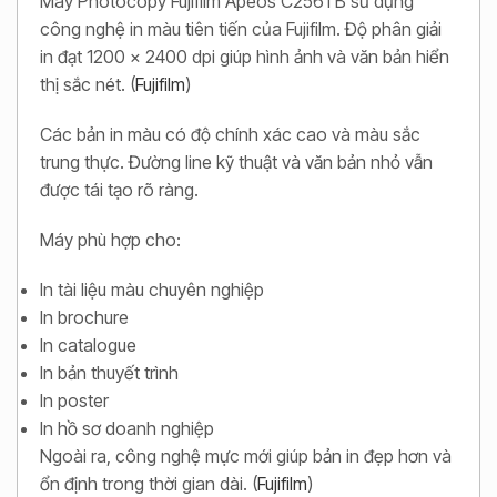
Máy Photocopy Fujifilm Apeos C2561 B sử dụng
công nghệ in màu tiên tiến của Fujifilm. Độ phân giải
in đạt 1200 x 2400 dpi giúp hình ảnh và văn bản hiển
thị sắc nét. (
Fujifilm
)
Các bản in màu có độ chính xác cao và màu sắc
trung thực. Đường line kỹ thuật và văn bản nhỏ vẫn
được tái tạo rõ ràng.
Máy phù hợp cho:
In tài liệu màu chuyên nghiệp
In brochure
In catalogue
In bản thuyết trình
In poster
In hồ sơ doanh nghiệp
Ngoài ra, công nghệ mực mới giúp bản in đẹp hơn và
ổn định trong thời gian dài. (
Fujifilm
)