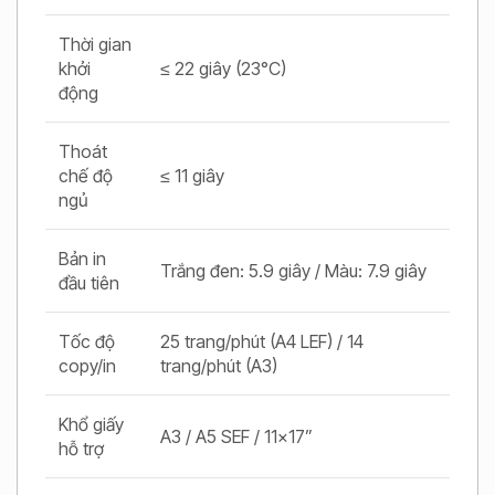
Thời gian
khởi
≤ 22 giây (23°C)
động
Thoát
chế độ
≤ 11 giây
ngủ
Bản in
Trắng đen: 5.9 giây / Màu: 7.9 giây
đầu tiên
Tốc độ
25 trang/phút (A4 LEF) / 14
copy/in
trang/phút (A3)
Khổ giấy
A3 / A5 SEF / 11x17”
hỗ trợ