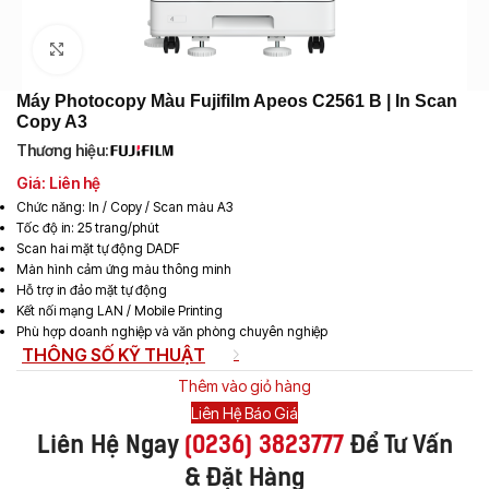
Click to enlarge
Máy Photocopy Màu Fujifilm Apeos C2561 B | In Scan
Copy A3
Thương hiệu:
Giá: Liên hệ
Chức năng: In / Copy / Scan màu A3
Tốc độ in: 25 trang/phút
Scan hai mặt tự động DADF
Màn hình cảm ứng màu thông minh
Hỗ trợ in đảo mặt tự động
Kết nối mạng LAN / Mobile Printing
Phù hợp doanh nghiệp và văn phòng chuyên nghiệp
THÔNG SỐ KỸ THUẬT
Thêm vào giỏ hàng
Liên Hệ Báo Giá
Liên Hệ Ngay
(
0236) 3823777
Để Tư Vấn
& Đặt Hàng