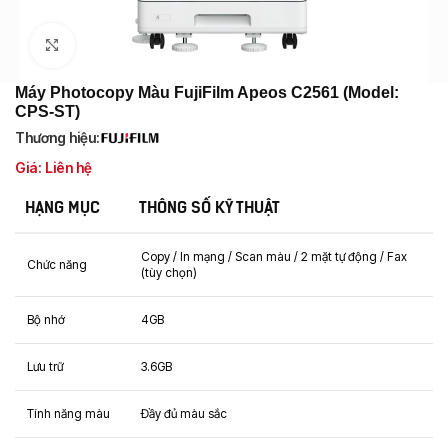
Click to enlarge
Máy Photocopy Màu FujiFilm Apeos C2561 (Model:
CPS-ST)
Thương hiệu:
Giá: Liên hệ
HẠNG MỤC
THÔNG SỐ KỸ THUẬT
Copy / In mạng / Scan màu / 2 mặt tự động / Fax
Chức năng
(tùy chọn)
Bộ nhớ
4GB
Lưu trữ
3.6GB
Tính năng màu
Đầy đủ màu sắc