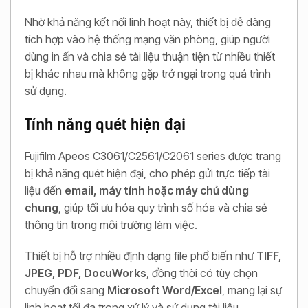
Nhờ khả năng kết nối linh hoạt này, thiết bị dễ dàng
tích hợp vào hệ thống mạng văn phòng, giúp người
dùng in ấn và chia sẻ tài liệu thuận tiện từ nhiều thiết
bị khác nhau mà không gặp trở ngại trong quá trình
sử dụng.
Tính năng quét hiện đại
Fujifilm Apeos C3061/C2561/C2061 series được trang
bị khả năng quét hiện đại, cho phép gửi trực tiếp tài
liệu đến
email, máy tính hoặc máy chủ dùng
chung
, giúp tối ưu hóa quy trình số hóa và chia sẻ
thông tin trong môi trường làm việc.
Thiết bị hỗ trợ nhiều định dạng file phổ biến như
TIFF,
JPEG, PDF, DocuWorks
, đồng thời có tùy chọn
chuyển đổi sang
Microsoft Word/Excel
, mang lại sự
linh hoạt tối đa trong xử lý và sử dụng tài liệu.