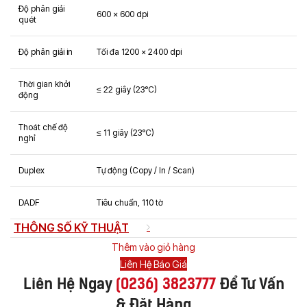
Độ phân giải
600 x 600 dpi
quét
Độ phân giải in
Tối đa 1200 x 2400 dpi
Thời gian khởi
≤ 22 giây (23°C)
động
Thoát chế độ
≤ 11 giây (23°C)
nghỉ
Duplex
Tự động (Copy / In / Scan)
DADF
Tiêu chuẩn, 110 tờ
THÔNG SỐ KỸ THUẬT
Thêm vào giỏ hàng
Liên Hệ Báo Giá
Liên Hệ Ngay
(
0236) 3823777
Để Tư Vấn
& Đặt Hàng