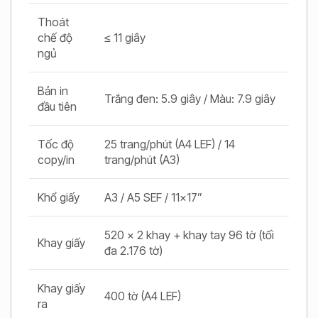
Thoát
chế độ
≤ 11 giây
ngủ
Bản in
Trắng đen: 5.9 giây / Màu: 7.9 giây
đầu tiên
Tốc độ
25 trang/phút (A4 LEF) / 14
copy/in
trang/phút (A3)
Khổ giấy
A3 / A5 SEF / 11x17”
520 x 2 khay + khay tay 96 tờ (tối
Khay giấy
đa 2.176 tờ)
Khay giấy
400 tờ (A4 LEF)
ra