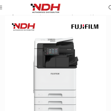
Trang chủ
»
Danh Mục Sản Phẩm
»
Máy Photocopy Màu Fuji