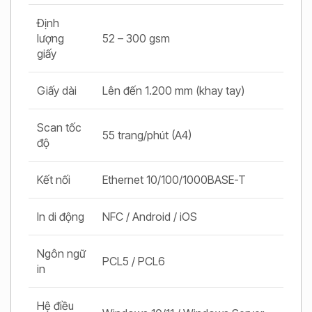
Định
lượng
52 – 300 gsm
giấy
Giấy dài
Lên đến 1.200 mm (khay tay)
Scan tốc
55 trang/phút (A4)
độ
Kết nối
Ethernet 10/100/1000BASE-T
In di động
NFC / Android / iOS
Ngôn ngữ
PCL5 / PCL6
in
Hệ điều