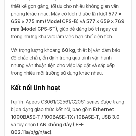
thiết kế gọn gàng, tối ưu cho nhiều không gian văn
phòng khác nhau. Máy có kích thước lần lượt
577 x
659 x 775 mm (Model CPS-B)
và
577 x 659 x 769
mm (Model CPS-ST)
, giúp dễ dàng bố trí ngay cả
trong những khu vực làm việc hạn chế diện tích.
Với trọng lượng khoảng
60 kg
, thiết bị vẫn đảm bảo
độ chắc chắn, ổn định trong quá trình vận hành
nhưng vẫn thuận tiện cho việc lắp đặt và sắp xếp
trong nhiều môi trường sử dụng khác nhau.
Kết nối linh hoạt
Fujifilm Apeos C3061/C2561/C2061 series được trang
bị đa dạng giao thức kết nối, bao gồm
Ethernet
1000BASE-T / 100BASE-TX / 10BASE-T
,
USB 3.0
và tùy chọn
LAN không dây (IEEE
802.11a/b/g/n/ac)
.