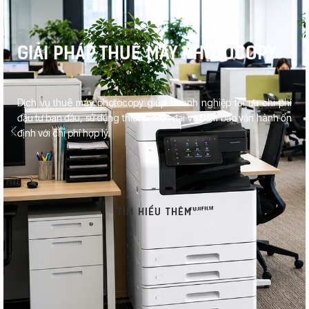
GIẢI PHÁP THUÊ MÁY PHOTOCOPY
Dịch vụ thuê máy photocopy giúp doanh nghiệp tối ưu chi phí
đầu tư ban đầu, sử dụng thiết bị hiện đại và đảm bảo vận hành ổn
định với chi phí hợp lý.
TÌM HIỂU THÊM