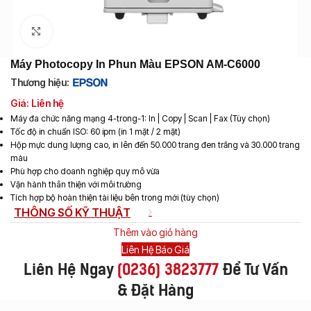
Click to enlarge
Máy Photocopy In Phun Màu EPSON AM-C6000
Thương hiệu:
Giá: Liên hệ
Máy đa chức năng mạng 4-trong-1: In | Copy | Scan | Fax (Tùy chọn)
Tốc độ in chuẩn ISO: 60 ipm (in 1 mặt / 2 mặt)
Hộp mực dung lượng cao, in lên đến 50.000 trang đen trắng và 30.000 trang
màu
Phù hợp cho doanh nghiệp quy mô vừa
Vận hành thân thiện với môi trường
Tích hợp bộ hoàn thiện tài liệu bên trong mới (tùy chọn)
THÔNG SỐ KỸ THUẬT
Thêm vào giỏ hàng
Liên Hệ Báo Giá
Liên Hệ Ngay
(
0236) 3823777
Để Tư Vấn
& Đặt Hàng