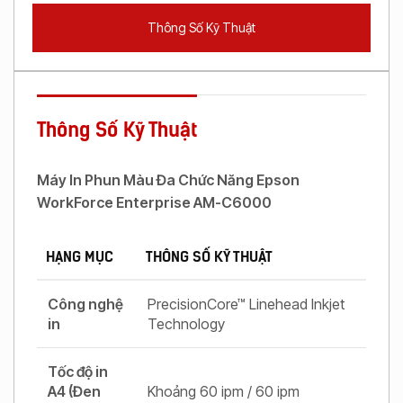
Thông Số Kỹ Thuật
Thông Số Kỹ Thuật
Máy In Phun Màu Đa Chức Năng Epson
WorkForce Enterprise AM-C6000
HẠNG MỤC
THÔNG SỐ KỸ THUẬT
Công nghệ
PrecisionCore™ Linehead Inkjet
in
Technology
Tốc độ in
A4 (Đen
Khoảng 60 ipm / 60 ipm