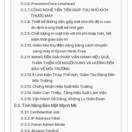
PrecisionCore Linehead
CÔNG NGHỆ TIÊN TIẾN GIÚP THU NHỎ KÍCH
THƯỚC MÁY
Thiết kế đường dẫn giấy mới cho tốc độ in cao
ổn định trong thiết kế nhỏ gọn
Chất lượng in vượt trội với chi phí thấp hơn, tiết
kiệm thời gian bảo trì
Giảm tiêu thụ điện năng bằng cách chuyển
sang máy in Epson Heat-Free
MANG ĐẾN GIẢI PHÁP VẬN HÀNH HIỆU QUẢ,
THÂN THIỆN VỚI NGƯỜI DÙNG VÀ HƯỚNG ĐẾN
BẢO VỆ MÔI TRƯỜNG
Ít Linh Kiện Thay Thế Hơn, Giảm Tác Động Đến
Môi Trường
Chứng Nhận Hiệu Suất Môi Trường
Giảm Can Thiệp, Tăng Hiệu Suất Làm Việc
Vận Hành Dễ Dàng, Không Lo Gián Đoạn
Tính Năng Bảo Mật Mạnh Mẽ
Confidential Job
IP Address Filter
Panel Admin Mode
Access Control