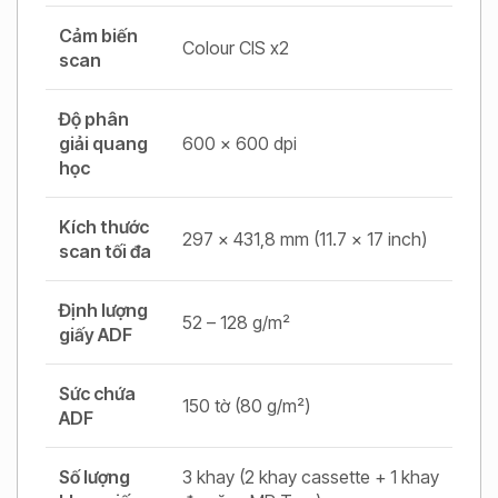
Cảm biến
Colour CIS x2
scan
Độ phân
giải quang
600 x 600 dpi
học
Kích thước
297 x 431,8 mm (11.7 x 17 inch)
scan tối đa
Định lượng
52 – 128 g/m²
giấy ADF
Sức chứa
150 tờ (80 g/m²)
ADF
Số lượng
3 khay (2 khay cassette + 1 khay