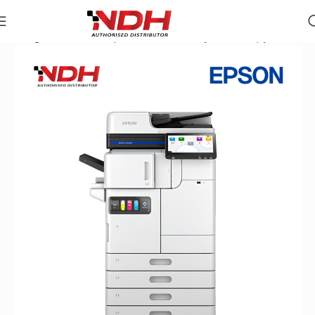
Trang chủ
»
Danh Mục Sản Phẩm
»
Máy Photocopy In Phu