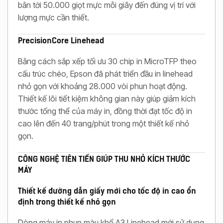
bắn tới 50.000 giọt mực mỗi giây đến đúng vị trí với
lượng mực cần thiết.
PrecisionCore Linehead
Bằng cách sắp xếp tối ưu 30 chip in MicroTFP theo
cấu trúc chéo, Epson đã phát triển đầu in linehead
nhỏ gọn với khoảng 28.000 vòi phun hoạt động.
Thiết kế lõi tiết kiệm không gian này giúp giảm kích
thước tổng thể của máy in, đồng thời đạt tốc độ in
cao lên đến 40 trang/phút trong một thiết kế nhỏ
gọn.
CÔNG NGHỆ TIÊN TIẾN GIÚP THU NHỎ KÍCH THƯỚC
MÁY
Thiết kế đường dẫn giấy mới cho tốc độ in cao ổn
định trong thiết kế nhỏ gọn
Dòng máy in phun màu khổ A3 Linehead mới sử dụng