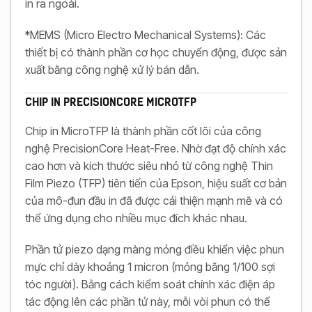
in ra ngoài.
*MEMS (Micro Electro Mechanical Systems): Các
thiết bị có thành phần cơ học chuyển động, được sản
xuất bằng công nghệ xử lý bán dẫn.
CHIP IN PRECISIONCORE MICROTFP
Chip in MicroTFP là thành phần cốt lõi của công
nghệ PrecisionCore Heat-Free. Nhờ đạt độ chính xác
cao hơn và kích thước siêu nhỏ từ công nghệ Thin
Film Piezo (TFP) tiên tiến của Epson, hiệu suất cơ bản
của mô-đun đầu in đã được cải thiện mạnh mẽ và có
thể ứng dụng cho nhiều mục đích khác nhau.
Phần tử piezo dạng màng mỏng điều khiển việc phun
mực chỉ dày khoảng 1 micron (mỏng bằng 1/100 sợi
tóc người). Bằng cách kiểm soát chính xác điện áp
tác động lên các phần tử này, mỗi vòi phun có thể