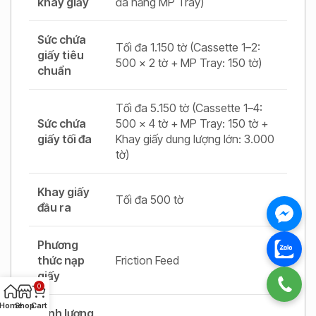
khay giấy
đa năng MP Tray)
Sức chứa
Tối đa 1.150 tờ (Cassette 1–2:
giấy tiêu
500 x 2 tờ + MP Tray: 150 tờ)
chuẩn
Tối đa 5.150 tờ (Cassette 1–4:
Sức chứa
500 x 4 tờ + MP Tray: 150 tờ +
giấy tối đa
Khay giấy dung lượng lớn: 3.000
tờ)
Khay giấy
Tối đa 500 tờ
đầu ra
Phương
thức nạp
Friction Feed
giấy
0
Home
Shop
Cart
Định lượng