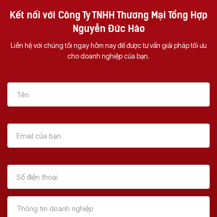
Kết nối với Công Ty TNHH Thương Mại Tổng Hợp
Nguyễn Đức Hào
Liên hệ với chúng tôi ngay hôm nay để được tư vấn giải pháp tối ưu
Vì Sao Nên Đầu Tư
NHỮNG TÍNH NĂNG
cho doanh nghiệp của bạn.
Một Chiếc Máy
CỦA MÁY
Photocopy Đa
PHOTOCOPY BẠN
Chức Năng ?
NÊN BIẾT!!!!
Xem Thêm
Xem Thêm