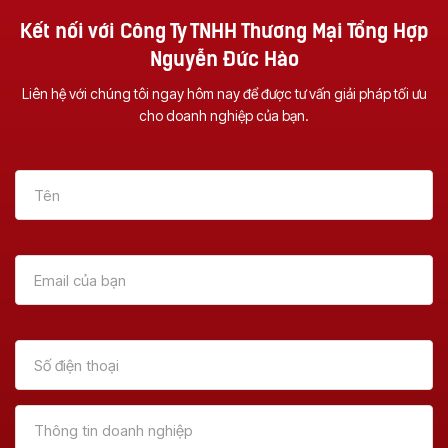
Kết nối với Công Ty TNHH Thương Mại Tổng Hợp
Nguyễn Đức Hào
Liên hệ với chúng tôi ngay hôm nay để được tư vấn giải pháp tối ưu
cho doanh nghiệp của bạn.
Vì Sao Nên Đầu Tư
NHỮNG TÍNH NĂNG
Một Chiếc Máy
CỦA MÁY
Photocopy Đa
PHOTOCOPY BẠN
Chức Năng ?
NÊN BIẾT!!!!
Xem Thêm
Xem Thêm