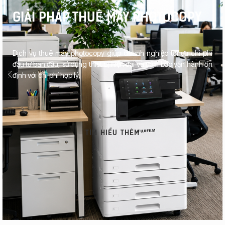
GIẢI PHÁP THUÊ MÁY PHOTOCOPY
Dịch vụ thuê máy photocopy giúp doanh nghiệp tối ưu chi phí
đầu tư ban đầu, sử dụng thiết bị hiện đại và đảm bảo vận hành ổn
định với chi phí hợp lý.
TÌM HIỂU THÊM