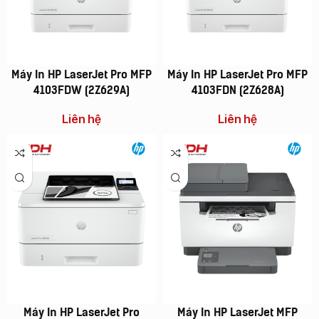
Máy In HP LaserJet Pro MFP
Máy In HP LaserJet Pro MFP
4103FDW (2Z629A)
4103FDN (2Z628A)
Liên hệ
Liên hệ
Vì Sao Nên Đầu Tư
NHỮNG TÍNH NĂNG
Một Chiếc Máy
CỦA MÁY
Photocopy Đa
PHOTOCOPY BẠN
Chức Năng ?
NÊN BIẾT!!!!
Xem Thêm
Xem Thêm
Máy In HP LaserJet Pro
Máy In HP LaserJet MFP