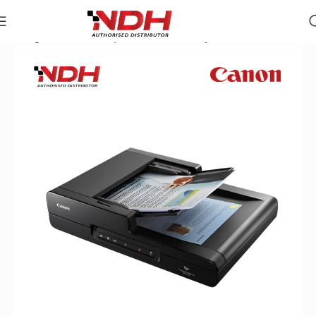
Trang chủ
»
Danh Mục Sản Phẩm
»
Máy Scan Canon DR-F12