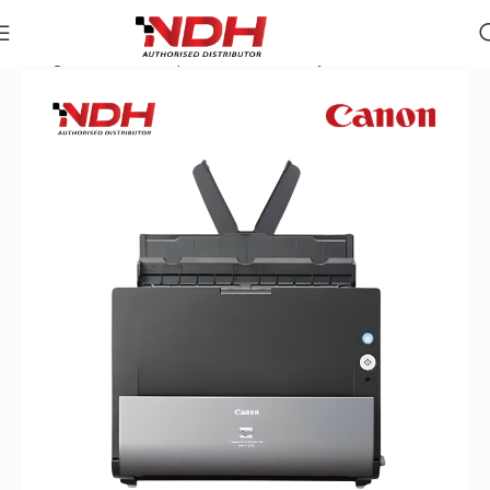
Trang chủ
»
Danh Mục Sản Phẩm
»
Máy Scan Canon DR-C22