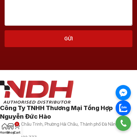
Công Ty TNHH Thương Mại Tổng Hợp
Nguyễn Đức Hào
04 Phan Châu Trinh, Phường Hải Châu, Thành phố Đà Nẵng, Việt
0
Nam
Home
Shop
Cart