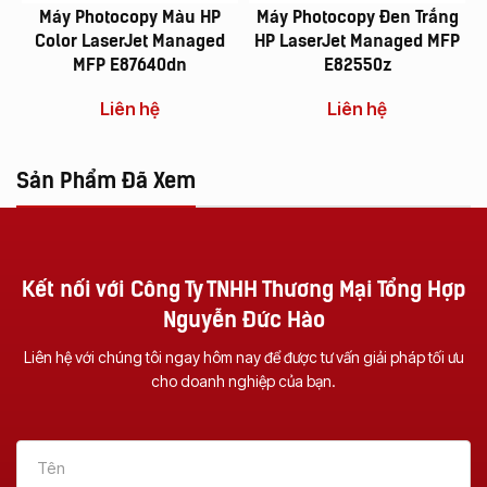
Máy Photocopy Màu HP
Máy Photocopy Đen Trắng
M
Color LaserJet Managed
HP LaserJet Managed MFP
MFP E87640dn
E82550z
Liên hệ
Liên hệ
Sản Phẩm Đã Xem
Kết nối với Công Ty TNHH Thương Mại Tổng Hợp
Nguyễn Đức Hào
Liên hệ với chúng tôi ngay hôm nay để được tư vấn giải pháp tối ưu
cho doanh nghiệp của bạn.