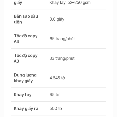
giấy
Khay tay: 52–250 gsm
Bản sao đầu
3.0 giây
tiên
Tốc độ copy
65 trang/phút
A4
Tốc độ copy
33 trang/phút
A3
Dung lượng
4.645 tờ
khay giấy
Khay tay
95 tờ
Khay giấy ra
500 tờ