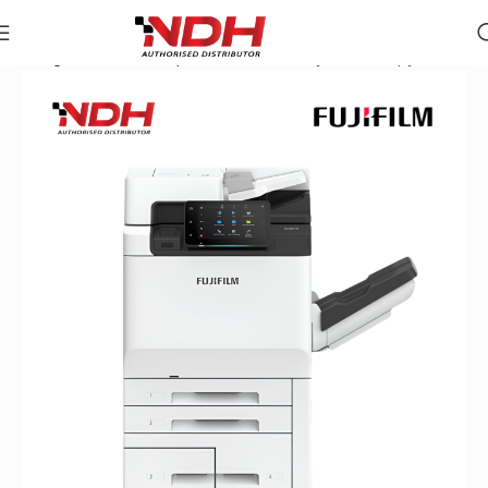
Trang chủ
»
Danh Mục Sản Phẩm
»
Máy Photocopy Đen Trắn