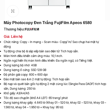
Click to enlarge
Máy Photocopy Đen Trắng FujiFilm Apeos 6580
Thương hiệu:
Giá: Liên hệ
Chức năng
:
Copy – In mạng – Scan màu- Copy/ In/ Sao chụp hai mặt tự
động
Tự động chia bộ & sắp xếp bản sao điện tử: Tích hợp sẵn.
Màn hình điều khiển cảm ứng màu: 10,1 inch.
Ngôn ngữ hiển thị màn hình điều khiển: Đa ngôn ngữ, có Tiếng Việt.
Dung lượng bộ nhớ: 4GB
Dung lượng ổ cứng: SSD 128 GB
Độ phân giải copy: 600 x 600 dpi
Đảo mặt bản sao & in 2 mặt tự động: Tích hợp sẵn
Bộ nạp và quét bản gốc tự động 2 mặt cùng lúc (Single Pass DADF) tích hợp
sẵn, Dung lượng: 250 tờ.
Khổ giấy: A3/A4/A5
Tốc độ sao chụp/in (khổ A4 LEF): 65 trang/ phút
Dung lượng khay giấy: 4.645 tờ (Khay 01 – 520 tờ, khay 02 – 520 tờ, khay 03 –
1.560 tờ, khay 04 – 1.950 tờ + Khay tay: 95 tờ)