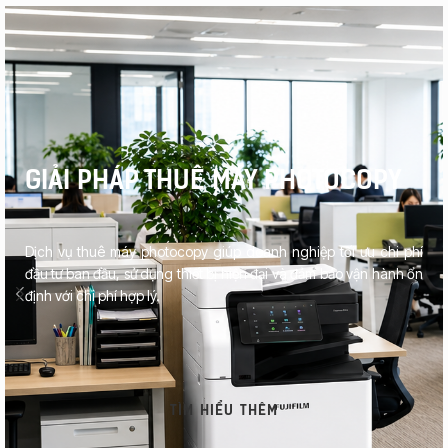
GIẢI PHÁP THUÊ MÁY PHOTOCOPY
Dịch vụ thuê máy photocopy giúp doanh nghiệp tối ưu chi phí
đầu tư ban đầu, sử dụng thiết bị hiện đại và đảm bảo vận hành ổn
định với chi phí hợp lý.
TÌM HIỂU THÊM