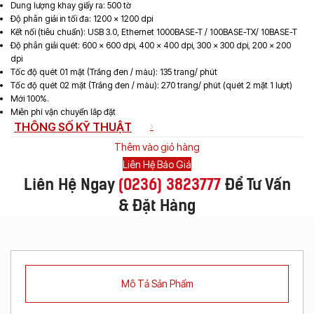
Dung lượng khay giấy ra: 500 tờ
Độ phân giải in tối đa: 1200 x 1200 dpi
Kết nối (tiêu chuẩn): USB 3.0, Ethernet 1000BASE-T / 100BASE-TX/ 10BASE-T
Độ phân giải quét: 600 x 600 dpi, 400 x 400 dpi, 300 x 300 dpi, 200 x 200
dpi
Tốc độ quét 01 mặt (Trắng đen / màu): 135 trang/ phút
Tốc độ quét 02 mặt (Trắng đen / màu): 270 trang/ phút (quét 2 mặt 1 lượt)
Mới 100%.
Miễn phí vận chuyển lắp đặt
THÔNG SỐ KỸ THUẬT
Thêm vào giỏ hàng
Liên Hệ Báo Giá
Liên Hệ Ngay
(
0236) 3823777
Để Tư Vấn
& Đặt Hàng
Mô Tả Sản Phẩm