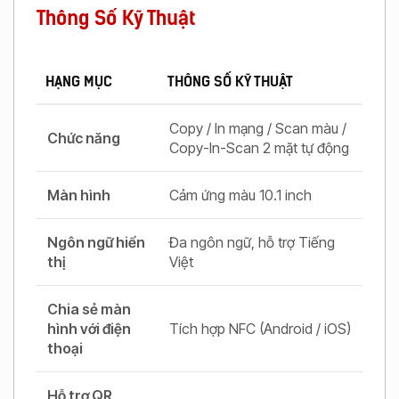
Thông Số Kỹ Thuật
HẠNG MỤC
THÔNG SỐ KỸ THUẬT
Copy / In mạng / Scan màu /
Chức năng
Copy-In-Scan 2 mặt tự động
Màn hình
Cảm ứng màu 10.1 inch
Ngôn ngữ hiển
Đa ngôn ngữ, hỗ trợ Tiếng
thị
Việt
Chia sẻ màn
hình với điện
Tích hợp NFC (Android / iOS)
thoại
Hỗ trợ QR