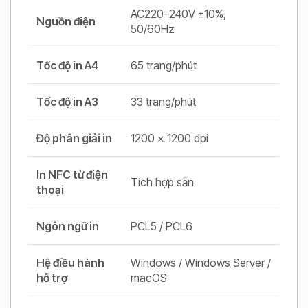
AC220–240V ±10%,
Nguồn điện
50/60Hz
Tốc độ in A4
65 trang/phút
Tốc độ in A3
33 trang/phút
Độ phân giải in
1200 × 1200 dpi
In NFC từ điện
Tích hợp sẵn
thoại
Ngôn ngữ in
PCL5 / PCL6
Hệ điều hành
Windows / Windows Server /
hỗ trợ
macOS