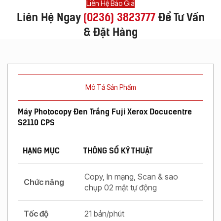
Liên Hệ Báo Giá
Liên Hệ Ngay
(
0236) 3823777
Để Tư Vấn
& Đặt Hàng
Mô Tả Sản Phẩm
Máy Photocopy Đen Trắng Fuji Xerox Docucentre
S2110 CPS
HẠNG MỤC
THÔNG SỐ KỸ THUẬT
Copy, In mạng, Scan & sao
Chức năng
chụp 02 mặt tự động
Tốc độ
21 bản/phút