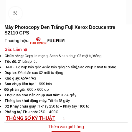
Click to enlarge
Máy Photocopy Đen Trắng Fuji Xerox Docucentre
S2110 CPS
Thương hiệu:
Giá: Liên hệ
Chức năng:
Copy, In mạng, Scan & sao chụp 02 mặt tự đông
Tốc độ:
21 bản/phút
DADF:
Bộ nạp bản gốc &đảo bản gốc(có sẵn),Sao chụp 2 mặt tự động
Duplex:
Đảo bản sao 02 mặt tự động
Khổ giấy:
A5/A4/A3
Sao chụp liên tục
1- 999 bản
Độ phân giải:
600 x 600 dp
Thời gian cho bản chụp đầu tiên:
≤ 7.4 giây
Thời gian khởi động máy:
Tối đa 18 giây
02 Khay chứa giấy :
1 khay 250 tờ + Khay tay : 100 tờ
Phóng to/ Thu nhỏ:
25% – 400%
THÔNG SỐ KỸ THUẬT
Thêm vào giỏ hàng