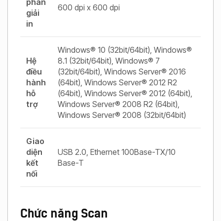
phân
600 dpi x 600 dpi
giải
in
Windows® 10 (32bit/64bit), Windows®
Hệ
8.1 (32bit/64bit), Windows® 7
điều
(32bit/64bit), Windows Server® 2016
hành
(64bit), Windows Server® 2012 R2
hỗ
(64bit), Windows Server® 2012 (64bit),
trợ
Windows Server® 2008 R2 (64bit),
Windows Server® 2008 (32bit/64bit)
Giao
diện
USB 2.0, Ethernet 100Base-TX/10
kết
Base-T
nối
Chức năng Scan