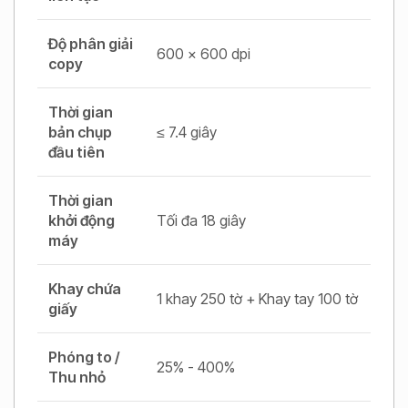
Độ phân giải
600 x 600 dpi
copy
Thời gian
bản chụp
≤ 7.4 giây
đầu tiên
Thời gian
khởi động
Tối đa 18 giây
máy
Khay chứa
1 khay 250 tờ + Khay tay 100 tờ
giấy
Phóng to /
25% - 400%
Thu nhỏ