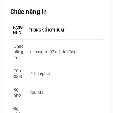
Chức năng In
HẠNG
THÔNG SỐ KỸ THUẬT
MỤC
Chức
năng
In mạng, In 02 mặt tự động
in
Tốc
21 bản/phút
độ in
Bộ
256 MB
nhớ
Độ