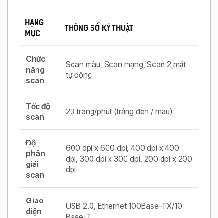
HẠNG
THÔNG SỐ KỸ THUẬT
MỤC
Chức
Scan màu, Scan mạng, Scan 2 mặt
năng
tự động
scan
Tốc độ
23 trang/phút (trắng đen / màu)
scan
Độ
600 dpi x 600 dpi, 400 dpi x 400
phân
dpi, 300 dpi x 300 dpi, 200 dpi x 200
giải
dpi
scan
Giao
USB 2.0, Ethernet 100Base-TX/10
diện
Base-T