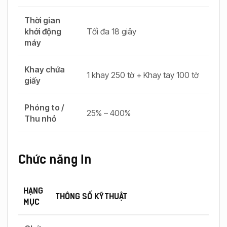
Thời gian
khởi động
Tối đa 18 giây
máy
Khay chứa
1 khay 250 tờ + Khay tay 100 tờ
giấy
Phóng to /
25% – 400%
Thu nhỏ
Chức năng In
HẠNG
THÔNG SỐ KỸ THUẬT
MỤC