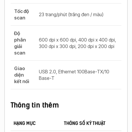
Tốc độ
23 trang/phút (trắng đen / màu)
scan
Độ
phân
600 dpi x 600 dpi, 400 dpi x 400 dpi,
giải
300 dpi x 300 dpi, 200 dpi x 200 dpi
scan
Giao
USB 2.0, Ethernet 100Base-TX/10
diện
Base-T
kết nối
Thông tin thêm
HẠNG MỤC
THÔNG SỐ KỸ THUẬT