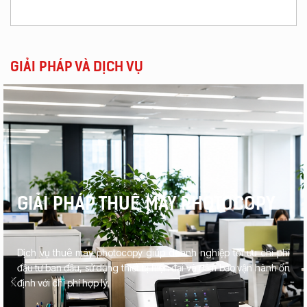
GIẢI PHÁP VÀ DỊCH VỤ
GIẢI PHÁP THUÊ MÁY PHOTOCOPY
Dịch vụ thuê máy photocopy giúp doanh nghiệp tối ưu chi phí
đầu tư ban đầu, sử dụng thiết bị hiện đại và đảm bảo vận hành ổn
định với chi phí hợp lý.