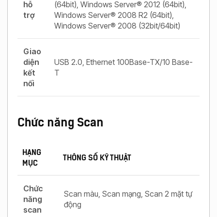
hỗ
(64bit), Windows Server® 2012 (64bit),
trợ
Windows Server® 2008 R2 (64bit),
Windows Server® 2008 (32bit/64bit)
Giao
diện
USB 2.0, Ethernet 100Base-TX/10 Base-
kết
T
nối
Chức năng Scan
HẠNG
THÔNG SỐ KỸ THUẬT
MỤC
Chức
Scan màu, Scan mạng, Scan 2 mặt tự
năng
động
scan