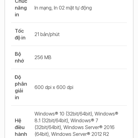
Chức
năng
In mạng, In 02 mặt tự động
in
Tốc
21 bản/phút
độ in
Bộ
256 MB
nhớ
Độ
phân
600 dpi x 600 dpi
giải
in
Windows® 10 (32bit/64bit), Windows®
Hệ
8.1 (32bit/64bit), Windows® 7
điều
(32bit/64bit), Windows Server® 2016
hành
(64bit), Windows Server® 2012 R2