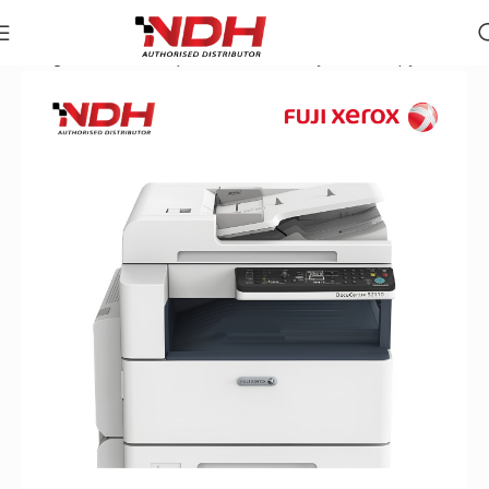
Trang chủ
»
Danh Mục Sản Phẩm
»
Máy Photocopy Đen Trắn