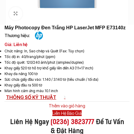
Click to enlarge
Máy Photocopy Đen Trắng HP LaserJet MFP E73140z
Thương hiệu:
Giá: Liên hệ
Chức năng: In, Sao chép và Quét (Fax: Tùy chọn)
Tốc độ in: 40/trang/phút (ppm)
Tốc độ quét: 120/240 ảnh/phút (simplex/duplex)
Khay giấy 520 tờ hỗ trợ khổ giấy lên đến A3 (11×17 inch)
Khay đa năng 100 tờ
Sức chứa giấy đầu vào: 1.140 / 3.140 tờ (tiêu chuẩn / tối đa)
Khay giấy đầu ra 500 tờ
Màn hình cảm ứng màu 10.1 inch
THÔNG SỐ KỸ THUẬT
Thêm vào giỏ hàng
Liên Hệ Báo Giá
Liên Hệ Ngay
(
0236) 3823777
Để Tư Vấn
& Đặt Hàng