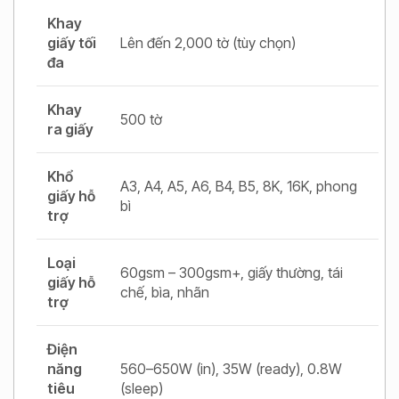
Khay
giấy tối
Lên đến 2,000 tờ (tùy chọn)
đa
Khay
500 tờ
ra giấy
Khổ
A3, A4, A5, A6, B4, B5, 8K, 16K, phong
giấy hỗ
bì
trợ
Loại
60gsm – 300gsm+, giấy thường, tái
giấy hỗ
chế, bìa, nhãn
trợ
Điện
năng
560–650W (in), 35W (ready), 0.8W
tiêu
(sleep)