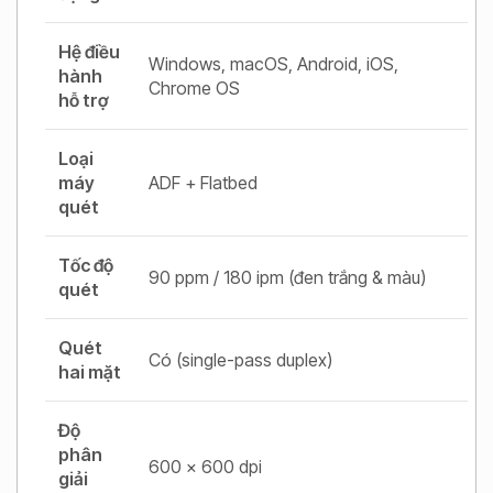
Hệ điều
Windows, macOS, Android, iOS,
hành
Chrome OS
hỗ trợ
Loại
máy
ADF + Flatbed
quét
Tốc độ
90 ppm / 180 ipm (đen trắng & màu)
quét
Quét
Có (single-pass duplex)
hai mặt
Độ
phân
600 x 600 dpi
giải