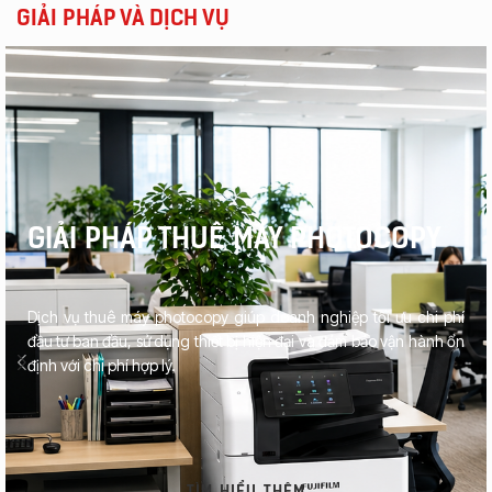
GIẢI PHÁP VÀ DỊCH VỤ
GIẢI PHÁP THUÊ MÁY PHOTOCOPY
Dịch vụ thuê máy photocopy giúp doanh nghiệp tối ưu chi phí
đầu tư ban đầu, sử dụng thiết bị hiện đại và đảm bảo vận hành ổn
định với chi phí hợp lý.
TÌM HIỂU THÊM