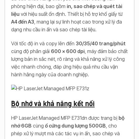
phòng hiện đại, bao gồm
in, sao chép và quét tài
liệu
với hiệu suất ổn định. Thiết bị hỗ trợ khổ giấy từ
A4 đến A3
, mang lại sự linh hoạt cao trong xử lý đa
dạng nhu cầu in ấn và sao chép tài liệu.
Với tốc độ in và copy lên đến
30/35/40 trang/phút
cùng độ phân giải
600 x 600 dpi
, máy đảm bảo chất
lượng bản in sắc nét, rõ ràng và khả năng xử lý công
việc nhanh chóng, đáp ứng hiệu quả nhu cầu vận
hành hằng ngày của doanh nghiệp.
Bộ nhớ và khả năng kết nối
HP LaserJet Managed MFP E731dn được trang bị
bộ
nhớ 6GB
cùng
ổ cứng dung lượng 500GB
, cho
phép xử lý mượt mà các tác vụ in ấn, sao chép và