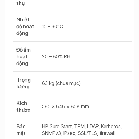
thụ
Nhiệt
độ hoạt
15 – 30°C
động
Độ ẩm
hoạt
20 – 80% RH
động
Trọng
63 kg (chưa mực)
lượng
Kích
585 × 646 × 858 mm
thước
Bảo
HP Sure Start, TPM, LDAP, Kerberos,
mật
SNMPv3, IPsec, SSL/TLS, firewall