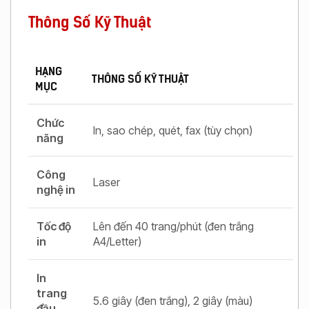
Thông Số Kỹ Thuật
HẠNG
THÔNG SỐ KỸ THUẬT
MỤC
Chức
In, sao chép, quét, fax (tùy chọn)
năng
Công
Laser
nghệ in
Tốc độ
Lên đến 40 trang/phút (đen trắng
in
A4/Letter)
In
trang
5.6 giây (đen trắng), 2 giây (màu)
đầu