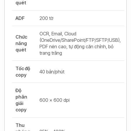
quét
ADF
200 tờ
OCR, Email, Cloud
Chức
(OneDrive/SharePoint/FTP/SFTP/USB),
năng
PDF nén cao, tự động căn chỉnh, bỏ
quét
trang trắng
Tốc độ
40 bản/phút
copy
Độ
phân
600 x 600 dpi
giải
copy
Thu