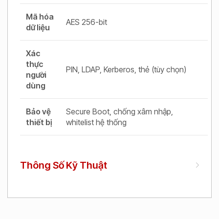
Mã hóa
AES 256-bit
dữ liệu
Xác
thực
PIN, LDAP, Kerberos, thẻ (tùy chọn)
người
dùng
Bảo vệ
Secure Boot, chống xâm nhập,
thiết bị
whitelist hệ thống
Thông Số Kỹ Thuật