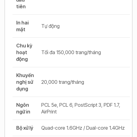
tiên
In hai
Tự động
mặt
Chu kỳ
hoạt
Tối đa 150,000 trang/tháng
động
Khuyến
nghị sử
20,000 trang/tháng
dụng
Ngôn
PCL 5e, PCL 6, PostScript 3, PDF 1.7,
ngữ in
AirPrint
Bộ xử lý
Quad-core 1.6GHz / Dual-core 1.4GHz