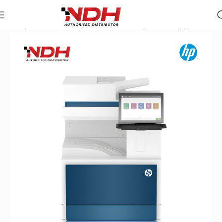
Trang chủ
»
Danh Mục Sản Phẩm
»
Máy Photocopy Đen Trắn