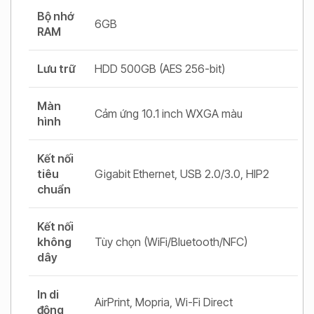
Bộ nhớ
6GB
RAM
Lưu trữ
HDD 500GB (AES 256-bit)
Màn
Cảm ứng 10.1 inch WXGA màu
hình
Kết nối
tiêu
Gigabit Ethernet, USB 2.0/3.0, HIP2
chuẩn
Kết nối
không
Tùy chọn (WiFi/Bluetooth/NFC)
dây
In di
AirPrint, Mopria, Wi-Fi Direct
động