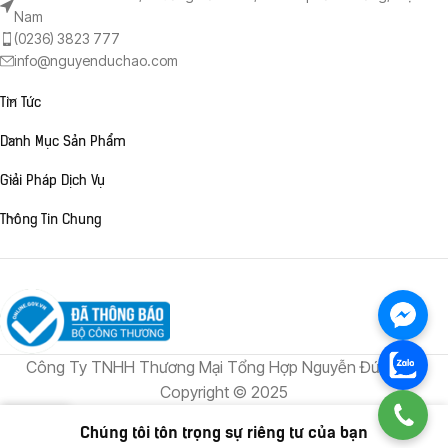
Nam
(0236) 3823 777
info@nguyenduchao.com
Tin Tức
Danh Mục Sản Phẩm
Giải Pháp Dịch Vụ
Thông Tin Chung
Công Ty TNHH Thương Mại Tổng Hợp Nguyễn Đức Hào
Copyright © 2025
0
Chúng tôi tôn trọng sự riêng tư của bạn
Home
Shop
Cart