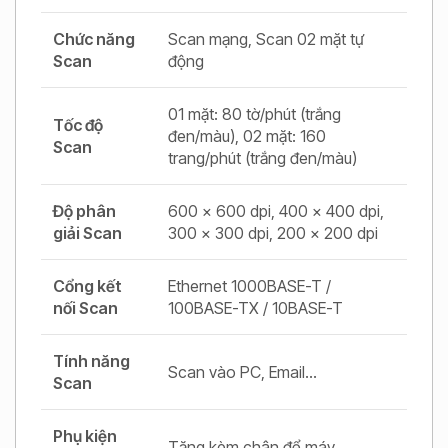
Chức năng
Scan mạng, Scan 02 mặt tự
Scan
động
01 mặt: 80 tờ/phút (trắng
Tốc độ
đen/màu), 02 mặt: 160
Scan
trang/phút (trắng đen/màu)
Độ phân
600 x 600 dpi, 400 x 400 dpi,
giải Scan
300 x 300 dpi, 200 x 200 dpi
Cổng kết
Ethernet 1000BASE-T /
nối Scan
100BASE-TX / 10BASE-T
Tính năng
Scan vào PC, Email…
Scan
Phụ kiện
Tặng kèm chân để máy