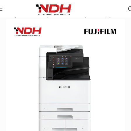
Trang chủ
»
Danh Mục Sản Phẩm
»
Máy Photocopy Đen Trắng