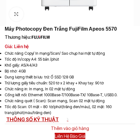
Click to enlarge
Máy Photocopy Đen Trắng FujiFilm Apeos 5570
Thương hiệu:
Giá: Liên hệ
Chức năng Copy/ In mạng/Scan/ Sao chụp hai mặt tự động
Tốc độ In/copy A4: 55 bản /phút
Khổ giấy: A5/A4/A3
Bộ nhớ: 4GB
Dung lượng thiết bi lưu trữ: Ổ SSD 128 GB
Trữ lượng giấy tiêu chuẩn: 520 tờ x 2 khay + Khay tay: 90 tờ
Chức năng in: In mạng, In 02 mặt tự động
Cổng kết nối: Ethernet 1000Base-T/100Base-TX/ 10Base-T, USB3.0.
Chức năng quét ( Scan): Scan mạng, Scan 02 mặt tự động
Tốc độ Scan: 01 mặt – 80 tờ/phút(trắng đen/màu), 02 mặt: 160
trang/phút(màu/trắng đen)
THÔNG SỐ KỸ THUẬT
Thêm vào giỏ hàng
Liên Hệ Báo Giá