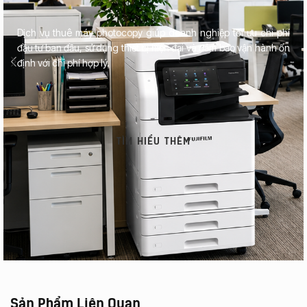
Dịch vụ thuê máy photocopy giúp doanh nghiệp tối ưu chi phí
đầu tư ban đầu, sử dụng thiết bị hiện đại và đảm bảo vận hành ổn
định với chi phí hợp lý.
TÌM HIỂU THÊM
Sản Phẩm Liên Quan