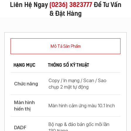
Liên Hệ Ngay
(
0236) 3823777
Để Tư Vấn
& Đặt Hàng
Mô Tả Sản Phẩm
HẠNG MỤC
THÔNG SỐ KỸ THUẬT
Copy / In mạng / Scan / Sao
Chức năng
chụp 2 mặt tự động
Màn hình
Màn hình cảm ứng màu 10.1 Inch
hiển thị
Bộ nạp & đảo bản gốc mỗi lần
DADF
130 trang