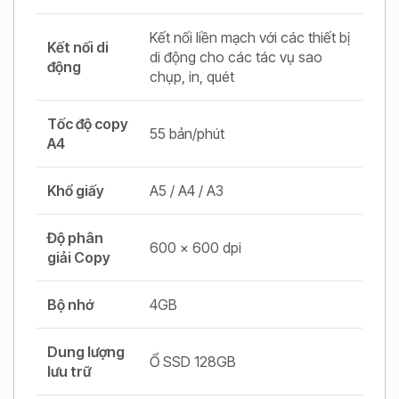
Kết nối liền mạch với các thiết bị
Kết nối di
di động cho các tác vụ sao
động
chụp, in, quét
Tốc độ copy
55 bản/phút
A4
Khổ giấy
A5 / A4 / A3
Độ phân
600 x 600 dpi
giải Copy
Bộ nhớ
4GB
Dung lượng
Ổ SSD 128GB
lưu trữ