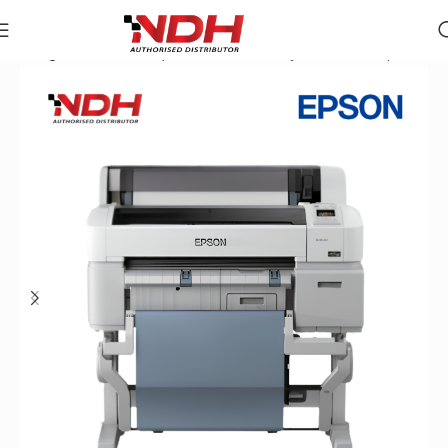
Trang chủ
»
Danh Mục Sản Phẩm
»
Máy In Khổ Lớn Epson S