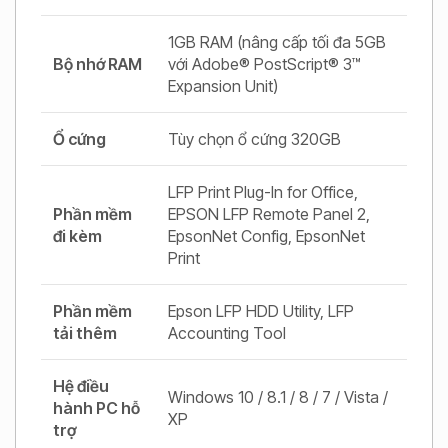
1GB RAM (nâng cấp tối đa 5GB
Bộ nhớ RAM
với Adobe® PostScript® 3™
Expansion Unit)
Ổ cứng
Tùy chọn ổ cứng 320GB
LFP Print Plug-In for Office,
Phần mềm
EPSON LFP Remote Panel 2,
đi kèm
EpsonNet Config, EpsonNet
Print
Phần mềm
Epson LFP HDD Utility, LFP
tải thêm
Accounting Tool
Hệ điều
Windows 10 / 8.1 / 8 / 7 / Vista /
hành PC hỗ
XP
trợ