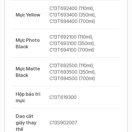
C13T692400 (110ml),
Mực Yellow
C13T693400 (350ml),
C13T694400 (700ml)
C13T692100 (110ml),
Mực Photo
C13T693100 (350ml),
Black
C13T694100 (700ml)
C13T692500 (110ml),
Mực Matte
C13T693500 (350ml),
Black
C13T694500 (700ml)
Hộp bảo trì
C13T619300
mực
Dao cắt
giấy thay
C13S902007
thế