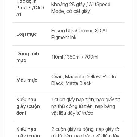
Tốc độ in
Khoảng 28 giây / A1 (Speed
Poster/CAD
Mode, có cắt giấy)
A1
Epson UltraChrome XD All
Loại mực
Pigment Ink
Dung tích
110ml / 350ml / 700ml
mực
Cyan, Magenta, Yellow, Photo
Màu mực
Black, Matte Black
Kiểu nạp
1 cuộn giấy nạp trên, nạp giấy tờ
giấy (cuộn
rời thủ công từ trên, nạp bảng
đơn)
vật liệu dày từ trước
Kiểu nạp
2 cuộn giấy tự động, nạp giấy tờ
giấy (cuộn
rời từ trên, nạp bảng vật liệu dày