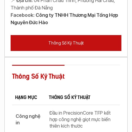
📍
Địa chỉ:
04 Phan Châu Trinh, Phường Hải Châu,
Thành phố Đà Nẵng
Facebook:
Công ty TNHH Thương Mại Tổng Hợp
Nguyễn Đức Hào
Thông Số Kỹ Thuật
Thông Số Kỹ Thuật
HẠNG MỤC
THÔNG SỐ KỸ THUẬT
Đầu in PrecisionCore TFP kết
Công nghệ
hợp công nghệ giọt mực biến
in
thiên kích thước