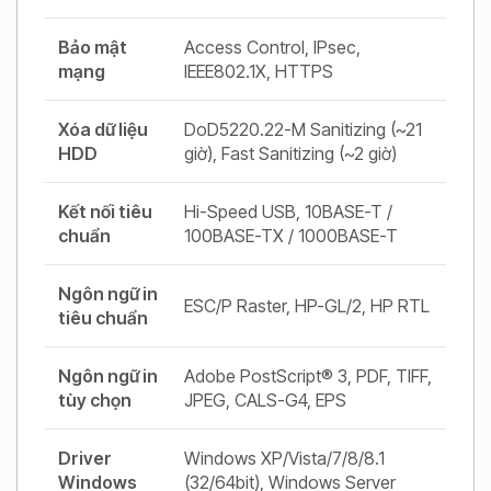
Bảo mật
Access Control, IPsec,
mạng
IEEE802.1X, HTTPS
Xóa dữ liệu
DoD5220.22-M Sanitizing (~21
HDD
giờ), Fast Sanitizing (~2 giờ)
Kết nối tiêu
Hi-Speed USB, 10BASE-T /
chuẩn
100BASE-TX / 1000BASE-T
Ngôn ngữ in
ESC/P Raster, HP-GL/2, HP RTL
tiêu chuẩn
Ngôn ngữ in
Adobe PostScript® 3, PDF, TIFF,
tùy chọn
JPEG, CALS-G4, EPS
Driver
Windows XP/Vista/7/8/8.1
Windows
(32/64bit), Windows Server