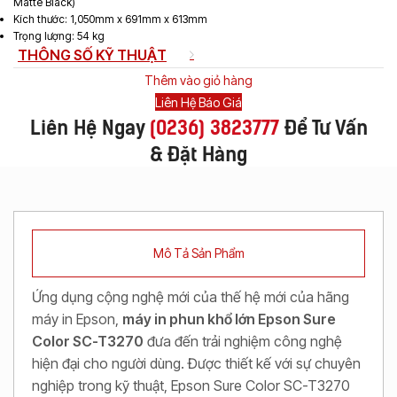
Matte Black)
Kích thước: 1,050mm x 691mm x 613mm
Trọng lượng: 54 kg
THÔNG SỐ KỸ THUẬT
Thêm vào giỏ hàng
Liên Hệ Báo Giá
Liên Hệ Ngay
(
0236) 3823777
Để Tư Vấn
& Đặt Hàng
Mô Tả Sản Phẩm
Ứng dụng cộng nghệ mới của thế hệ mới của hãng
máy in Epson,
m
áy in phun khổ lớn Epson Sure
Color SC-T3270
đưa đến trải nghiệm công nghệ
hiện đại cho người dùng. Được thiết kế với sự chuyên
nghiệp trong kỹ thuật, Epson Sure Color SC-T3270