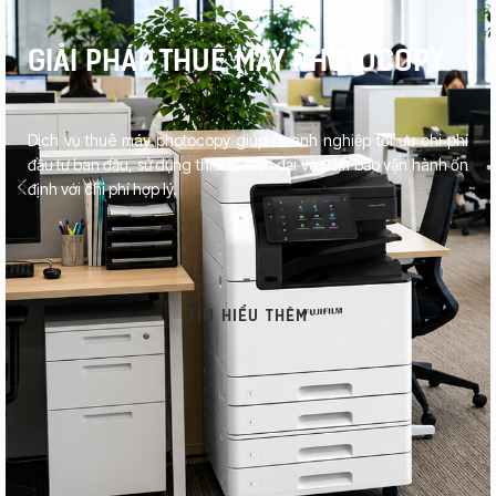
GIẢI PHÁP THUÊ MÁY PHOTOCOPY
Dịch vụ thuê máy photocopy giúp doanh nghiệp tối ưu chi phí
đầu tư ban đầu, sử dụng thiết bị hiện đại và đảm bảo vận hành ổn
định với chi phí hợp lý.
TÌM HIỂU THÊM