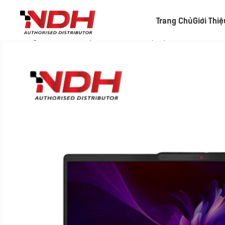
Trang Chủ
Giới Thi
Trang chủ
»
Danh Mục Sản Phẩm
»
Laptop Lenovo IdeaPa