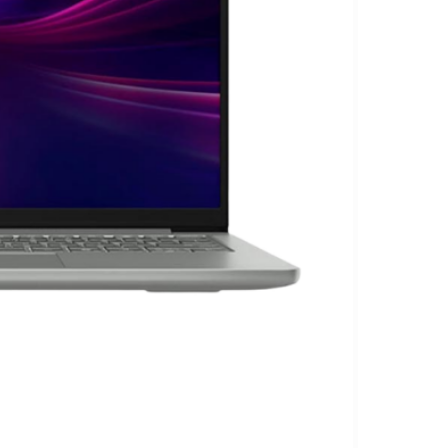
MÁY
THƯƠNG HIỆU
PHOTOCOPY
FujiFilm
Máy
HP
Photocopy Đen
Trắng
Sindoh
Máy
Epson
Photocopy
Màu
KIỂU IN
Máy
Photocopy In
Laser Đen
Trắng