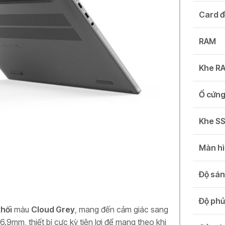
Card đ
RAM
Khe R
Ổ cứn
Khe S
Màn h
Độ sá
Độ ph
hối
màu
Cloud Grey
, mang đến cảm giác sang
.9mm, thiết bị cực kỳ tiện lợi để mang theo khi