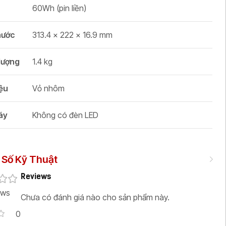
60Wh (pin liền)
hước
313.4 x 222 x 16.9 mm
lượng
1.4 kg
iệu
Vỏ nhôm
áy
Không có đèn LED
Số Kỹ Thuật
Reviews
ews
Chưa có đánh giá nào cho sản phẩm này.
0