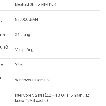
IdeaPad Slim 5 14IRH10R
83J0006EVN
r
ành
24 tháng
u sử
Văn phòng
ắc
Xám
u
Windows 11 Home SL
Intel Core 5 210H (2.2 – 4.8 GHz, 8 nhân / 12
luồng, 12MB cache)