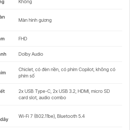
ng
Không
màn
Màn hình gương
am
FHD
anh
Dolby Audio
Chiclet, có đèn nền, có phím Copilot, không có
hím
phím số
kết
2x USB Type-C, 2x USB 3.2, HDMI, micro SD
card slot, audio combo
i
Wi-Fi 7 (802.11be), Bluetooth 5.4
 dây