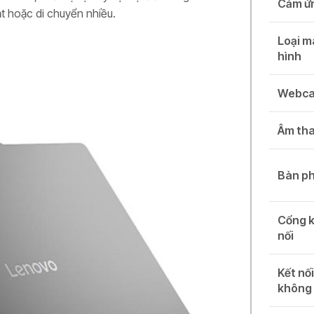
Cảm ứ
t hoặc di chuyển nhiều.
Loại 
hình
Webc
Âm th
Bàn p
Cổng 
nối
Kết nố
không