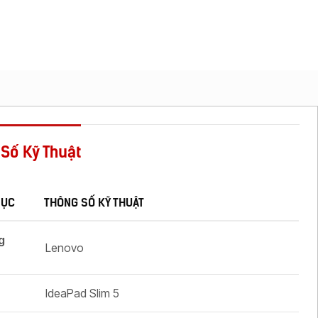
Số Kỹ Thuật
MỤC
THÔNG SỐ KỸ THUẬT
g
Lenovo
IdeaPad Slim 5