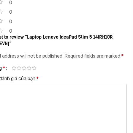
0
0
0
0
rst to review “Laptop Lenovo IdeaPad Slim 5 14IRH10R
EVN)”
l address will not be published.
Required fields are marked
*
ng
*
 đánh giá của bạn
*