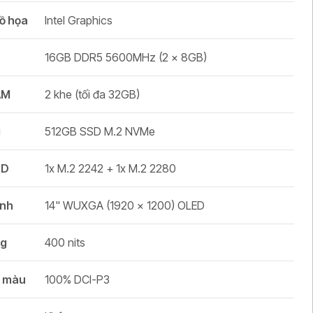
ồ họa
Intel Graphics
16GB DDR5 5600MHz (2 x 8GB)
AM
2 khe (tối đa 32GB)
g
512GB SSD M.2 NVMe
SD
1x M.2 2242 + 1x M.2 2280
ình
14" WUXGA (1920 x 1200) OLED
ng
400 nits
ủ màu
100% DCI-P3