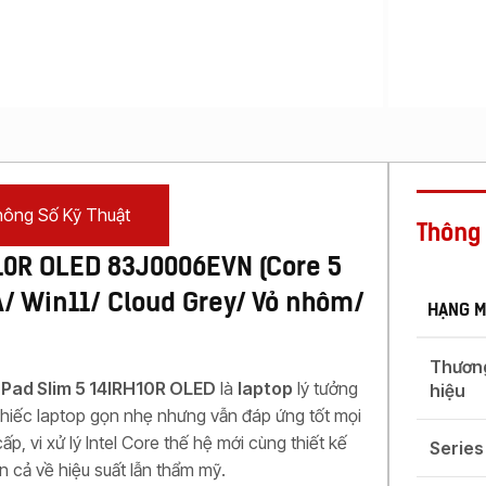
Máy
Photocopy In
Laser Màu
Máy
Photocopy In
Phun Đen
Trắng
Máy
Photocopy In
ông Số Kỹ Thuật
Phun Màu
Thông 
10R OLED 83J0006EVN (Core 5
/ Win11/ Cloud Grey/ Vỏ nhôm/
HẠNG 
Thươn
Pad Slim 5 14IRH10R OLED
là
laptop
lý tưởng
hiệu
hiếc laptop gọn nhẹ nhưng vẫn đáp ứng tốt mọi
ấp, vi xử lý Intel Core thế hệ mới cùng thiết kế
Series
n cả về hiệu suất lẫn thẩm mỹ.