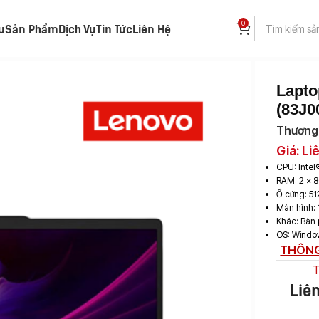
0
ệu
Sản Phẩm
Dịch Vụ
Tin Tức
Liên Hệ
d Slim 5 14IRH10R (83J0006EVN)
Lapto
(83J
Thương 
Giá: Li
CPU: Intel
RAM: 2 x 8
Ổ cứng: 5
Màn hình: 
Khác: Bàn 
OS: Windo
THÔNG
T
Liê