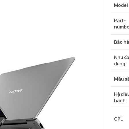
Model
Part-
numbe
Bảo h
Nhu cầ
dụng
Màu s
Hệ điề
hành
CPU