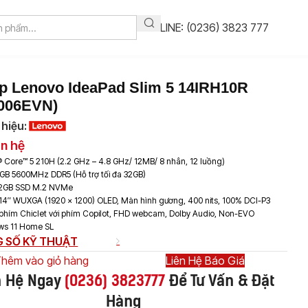
HOTLINE: (0236) 3823 777
p Lenovo IdeaPad Slim 5 14IRH10R
0006EVN)
hiệu:
ên hệ
® Core™ 5 210H (2.2 GHz – 4.8 GHz/ 12MB/ 8 nhân, 12 luồng)
GB 5600MHz DDR5 (Hỗ trợ tối đa 32GB)
12GB SSD M.2 NVMe
14″ WUXGA (1920 x 1200) OLED, Màn hình gương, 400 nits, 100% DCI-P3
phím Chiclet với phím Copilot, FHD webcam, Dolby Audio, Non-EVO
ws 11 Home SL
 SỐ KỸ THUẬT
hêm vào giỏ hàng
Liên Hệ Báo Giá
n Hệ Ngay
(
0236) 3823777
Để Tư Vấn & Đặt
Hàng