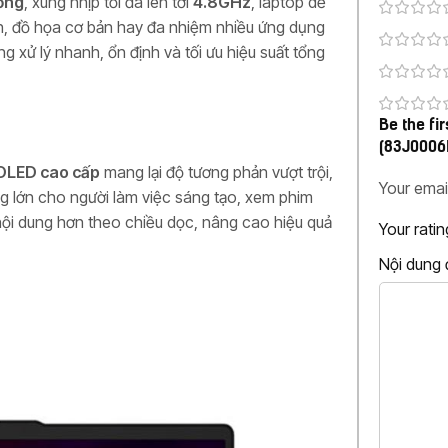
ồng
, xung nhịp tối đa lên tới
4.8GHz
, laptop dễ
nh, đồ họa cơ bản hay đa nhiệm nhiều ứng dụng
ng xử lý nhanh, ổn định và tối ưu hiệu suất tổng
Be the fi
(83J0006
OLED cao cấp
mang lại độ tương phản vượt trội,
Your emai
ng lớn cho người làm việc sáng tạo, xem phim
 nội dung hơn theo chiều dọc, nâng cao hiệu quả
Your rati
Nội dung