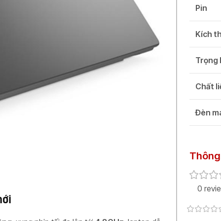
Pin
Kích t
Trọng 
Chất l
Đèn m
Thông 
0 revi
mới