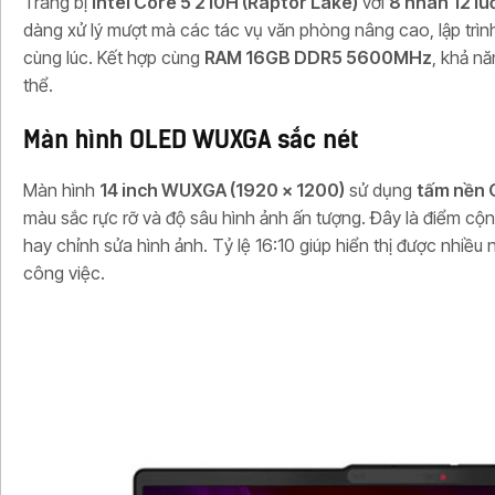
Trang bị
Intel Core 5 210H (Raptor Lake)
với
8 nhân 12 lu
dàng xử lý mượt mà các tác vụ văn phòng nâng cao, lập trì
cùng lúc. Kết hợp cùng
RAM 16GB DDR5 5600MHz
, khả nă
thể.
Màn hình OLED WUXGA sắc nét
Màn hình
14 inch WUXGA (1920 x 1200)
sử dụng
tấm nền 
màu sắc rực rỡ và độ sâu hình ảnh ấn tượng. Đây là điểm cộ
hay chỉnh sửa hình ảnh. Tỷ lệ 16:10 giúp hiển thị được nhiều
công việc.