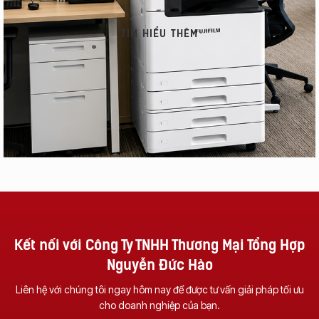
TÌM HIỂU THÊM
Kết nối với Công Ty TNHH Thương Mại Tổng Hợp
Nguyễn Đức Hào
Vì Sao Nên Đầu Tư
NHỮNG TÍNH NĂNG
Một Chiếc Máy
CỦA MÁY
Liên hệ với chúng tôi ngay hôm nay để được tư vấn giải pháp tối ưu
cho doanh nghiệp của bạn.
Photocopy Đa
PHOTOCOPY BẠN