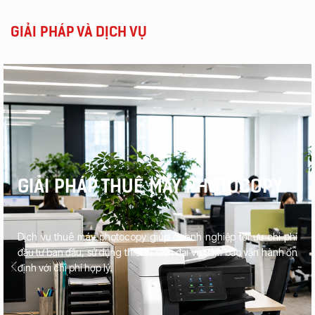
GIẢI PHÁP VÀ DỊCH VỤ
GIẢI PHÁP THUÊ MÁY PHOTOCOPY
Dịch vụ thuê máy photocopy giúp doanh nghiệp tối ưu chi phí
đầu tư ban đầu, sử dụng thiết bị hiện đại và đảm bảo vận hành ổn
định với chi phí hợp lý.