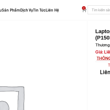
0
ệu
Sản Phẩm
Dịch Vụ
Tin Tức
Liên Hệ
ook P1503CVA (P1503CVA-C3U08-50W)
Lapt
(P15
Thương 
Giá: Li
THÔNG
T
Liê