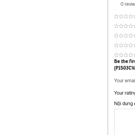
0 revi
Be the fi
(P1503C
Your emai
Your rati
Nội dung