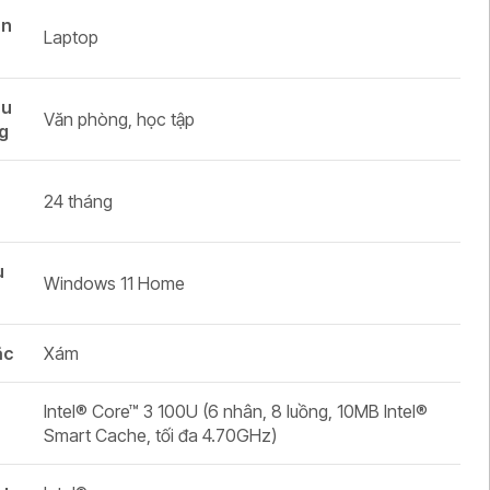
ản
Laptop
ầu
Văn phòng, học tập
g
24 tháng
u
Windows 11 Home
ắc
Xám
Intel® Core™ 3 100U (6 nhân, 8 luồng, 10MB Intel®
Smart Cache, tối đa 4.70GHz)