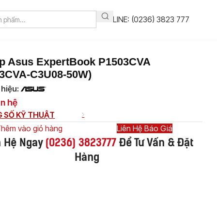
HOTLINE: (0236) 3823 777
op Asus ExpertBook P1503CVA
03CVA-C3U08-50W)
hiệu:
ên hệ
 SỐ KỸ THUẬT
hêm vào giỏ hàng
Liên Hệ Báo Giá
n Hệ Ngay
(
0236) 3823777
Để Tư Vấn & Đặt
Hàng