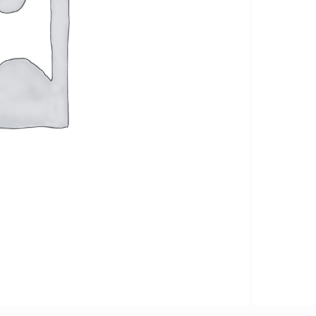
MÁY
THƯƠNG HIỆU
PHOTOCOPY
FujiFilm
Máy
HP
Photocopy Đen
Trắng
Sindoh
Máy
Epson
Photocopy
Màu
KIỂU IN
Máy
Photocopy In
Laser Đen
Trắng