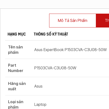
Mô Tả Sản Phẩm
Th
HẠNG MỤC
THÔNG SỐ KỸ THUẬT
Tên sản
Asus ExpertBook P1503CVA-C3U08-50W
phẩm
Part
P1503CVA-C3U08-50W
Number
Hãng sản
Asus
xuất
Loại sản
Laptop
phẩm