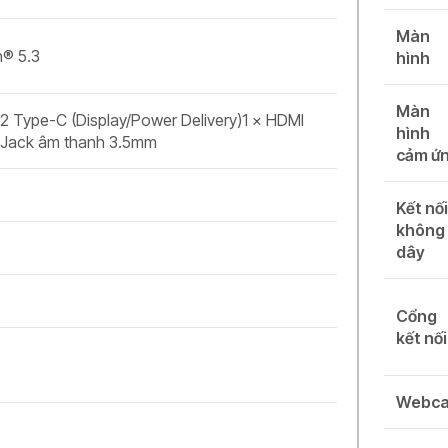
Màn
h® 5.3
hình
Màn
2 Type-C (Display/Power Delivery)1 × HDMI
hình
× Jack âm thanh 3.5mm
cảm ứ
Kết nố
không
dây
Cổng
kết nối
Webc