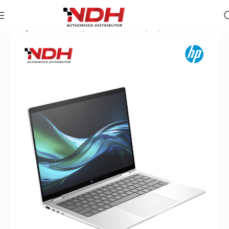
Trang chủ
»
Danh Mục Sản Phẩm
»
Laptop HP EliteBook X3