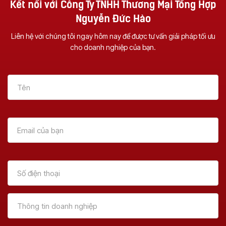
Kết nối với Công Ty TNHH Thương Mại Tổng Hợp
Nguyễn Đức Hào
Liên hệ với chúng tôi ngay hôm nay để được tư vấn giải pháp tối ưu
cho doanh nghiệp của bạn.
Vì Sao Nên Đầu Tư
Dịch Vụ Sửa Chữa
Một Chiếc Máy
Máy Photocopy Tại
Photocopy Đa
Đà Nẵng – Uy Tín &
Chức Năng ?
Tận Nơi
Xem Thêm
Xem Thêm