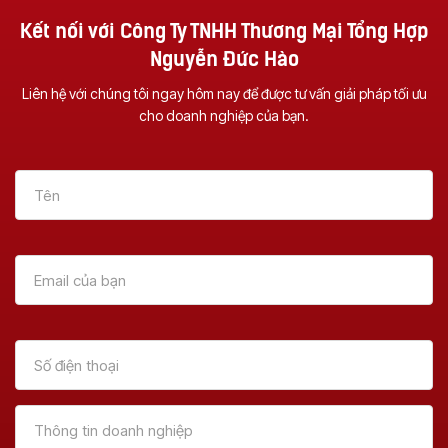
Kết nối với Công Ty TNHH Thương Mại Tổng Hợp
Nguyễn Đức Hào
Liên hệ với chúng tôi ngay hôm nay để được tư vấn giải pháp tối ưu
cho doanh nghiệp của bạn.
Vì Sao Nên Đầu Tư
Dịch Vụ Sửa Chữa
Một Chiếc Máy
Máy Photocopy Tại
Photocopy Đa
Đà Nẵng – Uy Tín &
Chức Năng ?
Tận Nơi
Xem Thêm
Xem Thêm