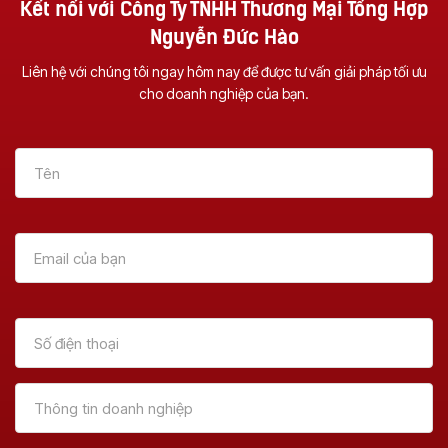
Kết nối với Công Ty TNHH Thương Mại Tổng Hợp
Nguyễn Đức Hào
Liên hệ với chúng tôi ngay hôm nay để được tư vấn giải pháp tối ưu
cho doanh nghiệp của bạn.
Vì Sao Nên Đầu Tư
Dịch Vụ Sửa Chữa
Một Chiếc Máy
Máy Photocopy Tại
Photocopy Đa
Đà Nẵng – Uy Tín &
Chức Năng ?
Tận Nơi
Xem Thêm
Xem Thêm