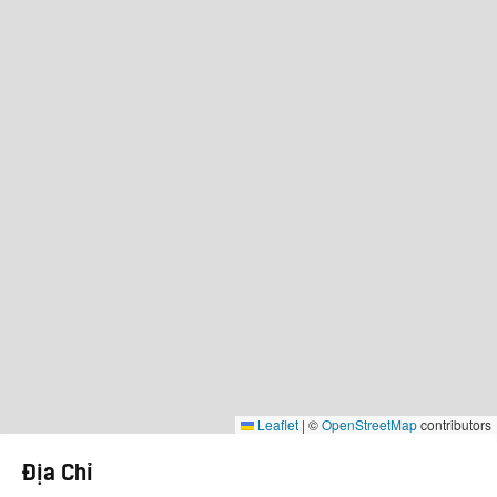
Leaflet
|
©
OpenStreetMap
contributors
Địa Chỉ