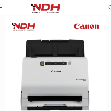
Trang chủ
»
Danh Mục Sản Phẩm
»
Máy Scan Canon R40