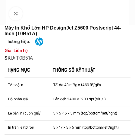
Click to enlarge
Máy In Khổ Lớn HP DesignJet Z5600 Postscript 44-
Inch (T0B51A)
Thương hiệu:
Giá: Liên hệ
SKU:
T0B51A
HẠNG MỤC
THÔNG SỐ KỸ THUẬT
Tốc độ in
Tối đa 43 m²/giờ (469 ft²/giờ)
Độ phân giải
Lên đến 2400 x 1200 dpi (tối ưu)
Lề bản in (cuộn giấy)
5 x 5 x 5 x 5 mm (top/bottom/left/right)
In tràn lề (tờ rời)
5 x 17 x 5 x 5 mm (top/bottom/left/right)