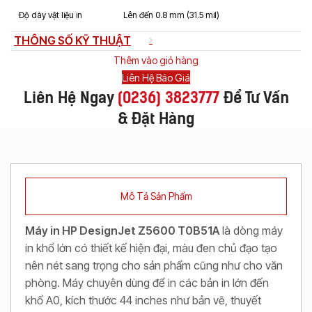
Độ dày vật liệu in
Lên đến 0.8 mm (31.5 mil)
THÔNG SỐ KỸ THUẬT
Thêm vào giỏ hàng
Liên Hệ Báo Giá
Liên Hệ Ngay
(
0236) 3823777
Để Tư Vấn
& Đặt Hàng
Mô Tả Sản Phẩm
Máy in HP DesignJet Z5600 T0B51A
là dòng máy
in khổ lớn có thiết kế hiện đại, màu đen chủ đạo tạo
nên nét sang trọng cho sản phẩm cũng như cho văn
phòng. Máy chuyên dùng để in các bản in lớn đến
khổ A0, kích thước 44 inches như bản vẽ, thuyết