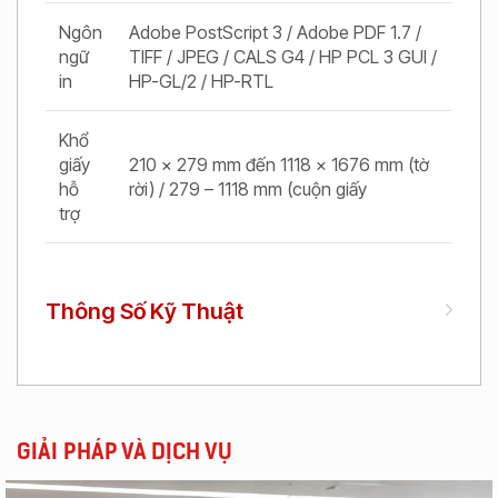
Ngôn
Adobe PostScript 3 / Adobe PDF 1.7 /
ngữ
TIFF / JPEG / CALS G4 / HP PCL 3 GUI /
in
HP-GL/2 / HP-RTL
Khổ
giấy
210 x 279 mm đến 1118 x 1676 mm (tờ
hỗ
rời) / 279 – 1118 mm (cuộn giấy
trợ
Thông Số Kỹ Thuật
GIẢI PHÁP VÀ DỊCH VỤ