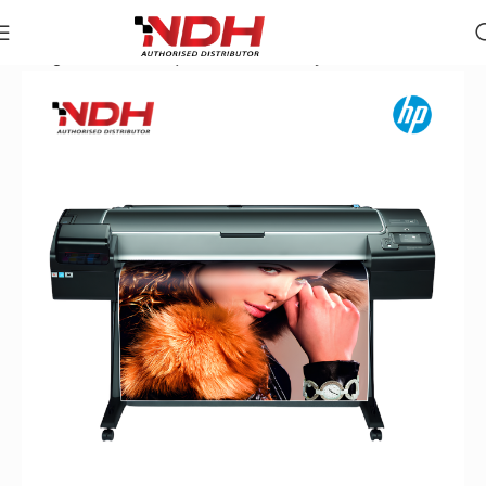
Trang chủ
»
Danh Mục Sản Phẩm
»
Máy In Khổ Lớn HP Desig