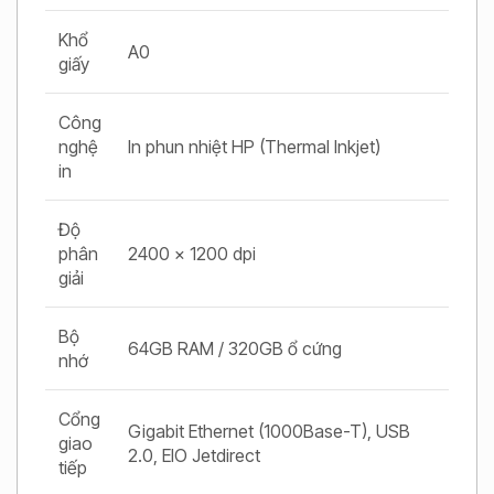
Khổ
A0
giấy
Công
nghệ
In phun nhiệt HP (Thermal Inkjet)
in
Độ
phân
2400 x 1200 dpi
giải
Bộ
64GB RAM / 320GB ổ cứng
nhớ
Cổng
Gigabit Ethernet (1000Base-T), USB
giao
2.0, EIO Jetdirect
tiếp