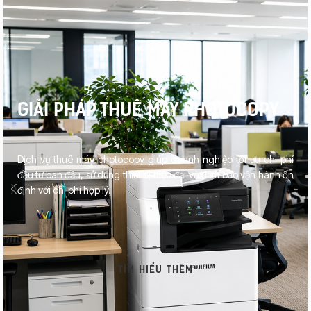
GIẢI PHÁP THUÊ MÁY PHOTOCOPY
Dịch vụ thuê máy photocopy giúp doanh nghiệp tối ưu chi phí
đầu tư ban đầu, sử dụng thiết bị hiện đại và đảm bảo vận hành ổn
định với chi phí hợp lý.
TÌM HIỂU THÊM