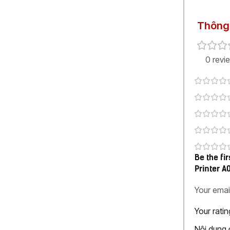
Thông 
0 revi
Be the fi
Printer A
Your emai
Your rati
Nội dung