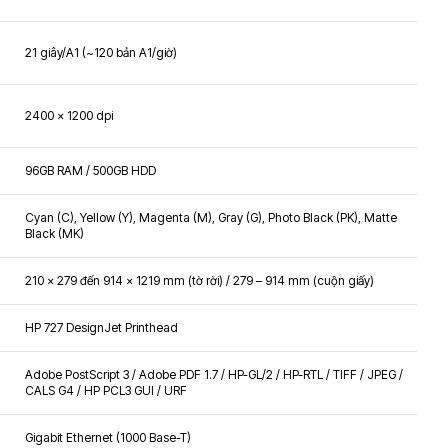
21 giây/A1 (~120 bản A1/giờ)
2400 x 1200 dpi
96GB RAM / 500GB HDD
Cyan (C), Yellow (Y), Magenta (M), Gray (G), Photo Black (PK), Matte
Black (MK)
210 x 279 đến 914 x 1219 mm (tờ rời) / 279 – 914 mm (cuộn giấy)
HP 727 DesignJet Printhead
Adobe PostScript 3 / Adobe PDF 1.7 / HP-GL/2 / HP-RTL / TIFF / JPEG /
CALS G4 / HP PCL3 GUI / URF
Gigabit Ethernet (1000 Base-T)