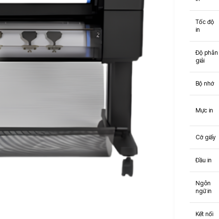
Tốc độ
in
Độ phân
giải
MÁY
THƯƠNG HIỆU
PHOTOCOPY
Bộ nhớ
FujiFilm
Máy
HP
Photocopy Đen
Trắng
Mực in
Sindoh
Máy
Epson
Photocopy
Cỡ giấy
Màu
Đầu in
KIỂU IN
Máy
Ngôn
Photocopy In
ngữ in
Laser Đen
Trắng
Kết nối