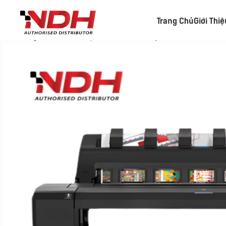
Trang Chủ
Giới Thi
Trang chủ
»
Danh Mục Sản Phẩm
»
Máy In Khổ Lớn HP Des