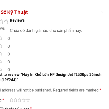
Số Kỹ Thuật
Reviews
ews
Chưa có đánh giá nào cho sản phẩm này.
0
0
0
0
0
rst to review “Máy In Khổ Lớn HP DesignJet T1530ps 36inch
0 (L2Y24A)”
l address will not be published.
Required fields are marked
*
ng
*
 đánh giá của bạn
*