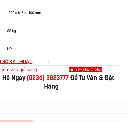
1399 x 916 x 1100 mm
88 kg
HP
 SỐ KỸ THUẬT
hêm vào giỏ hàng
Liên Hệ Báo Giá
n Hệ Ngay
(
0236) 3823777
Để Tư Vấn & Đặt
Hàng