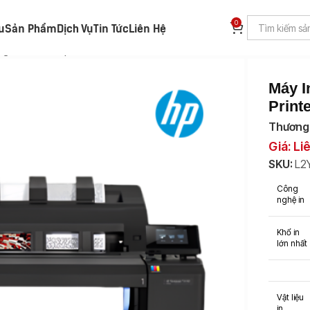
0
ệu
Sản Phẩm
Dịch Vụ
Tin Tức
Liên Hệ
ignJet T1530ps 36inch Printer A0 (L2Y24A)
Máy I
Print
Thương 
Giá: Li
SKU:
L2
Công
nghệ in
Khổ in
lớn nhất
Vật liệu
in