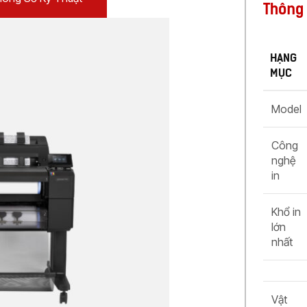
Thông 
HẠNG
MỤC
Model
Công
nghệ
in
Khổ in
lớn
nhất
Vật