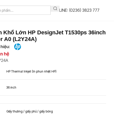
HOTLINE: (0236) 3823 777
n Khổ Lớn HP DesignJet T1530ps 36inch
er A0 (L2Y24A)
hiệu:
ên hệ
Y24A
HP Thermal Inkjet (In phun nhiệt HP)
36 inch
Giấy thường / giấy phủ / giấy bóng