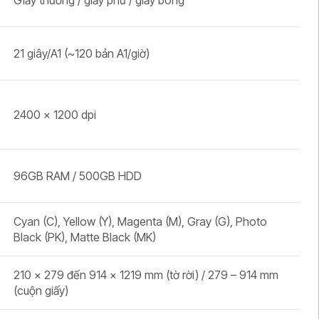
Giấy thường / giấy phủ / giấy bóng
21 giây/A1 (~120 bản A1/giờ)
2400 x 1200 dpi
96GB RAM / 500GB HDD
Cyan (C), Yellow (Y), Magenta (M), Gray (G), Photo
Black (PK), Matte Black (MK)
210 x 279 đến 914 x 1219 mm (tờ rời) / 279 – 914 mm
(cuộn giấy)