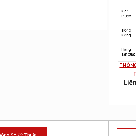
Máy
Photocopy In
Kích
Laser Màu
thước
Máy
Photocopy In
Trọng
Phun Đen
lượng
Trắng
Máy
Hãng
sản xuất
Photocopy In
Phun Màu
THÔNG
T
Liê
ông Số Kỹ Thuật