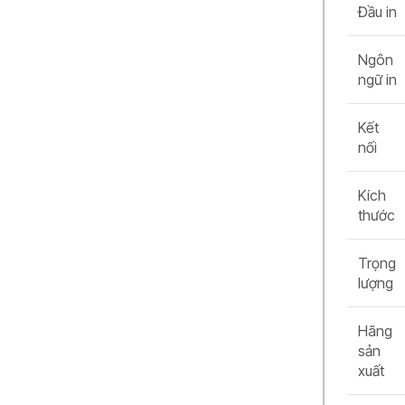
Đầu in
Ngôn
ngữ in
Kết
nối
Kích
thước
Trọng
lượng
Hãng
sản
xuất