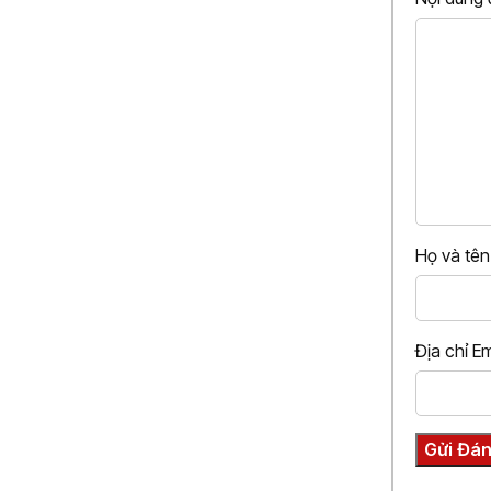
Họ và tê
Địa chỉ E