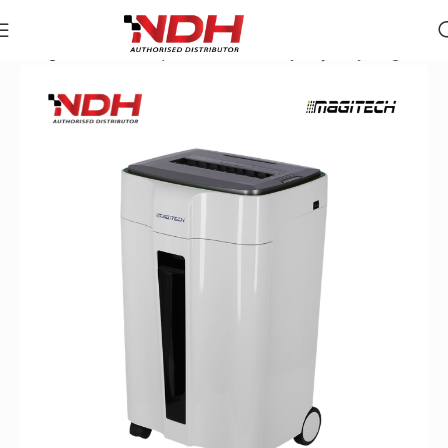
Trang chủ
»
Danh Mục Sản Phẩm
»
Máy Huỷ Giấy Magitech