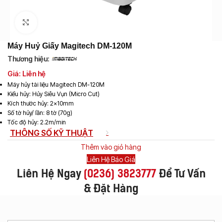
Click to enlarge
Máy Huỷ Giấy Magitech DM-120M
Thương hiệu:
Giá: Liên hệ
Máy hủy tài liệu Magitech DM-120M
Kiểu hủy: Hủy Siêu Vụn (Micro Cut)
Kích thước hủy: 2x10mm
Số tờ hủy/ lần: 8 tờ (70g)
Tốc độ hủy: 2.2m/min
THÔNG SỐ KỸ THUẬT
Thêm vào giỏ hàng
Liên Hệ Báo Giá
Liên Hệ Ngay
(
0236) 3823777
Để Tư Vấn
& Đặt Hàng