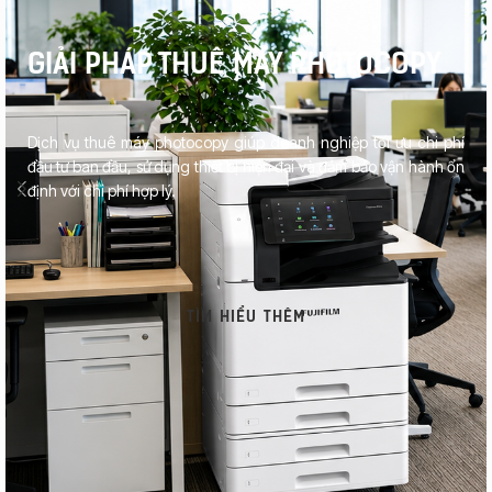
GIẢI PHÁP THUÊ MÁY PHOTOCOPY
Dịch vụ thuê máy photocopy giúp doanh nghiệp tối ưu chi phí
đầu tư ban đầu, sử dụng thiết bị hiện đại và đảm bảo vận hành ổn
định với chi phí hợp lý.
TÌM HIỂU THÊM