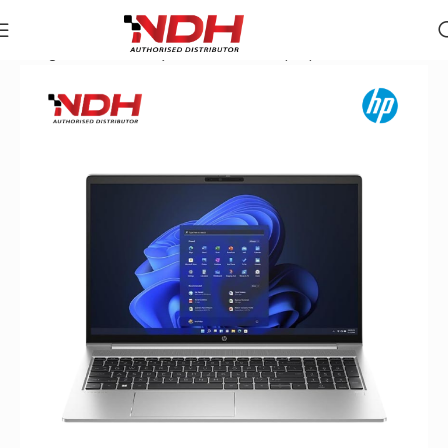
Trang chủ
»
Danh Mục Sản Phẩm
»
Laptop HP ProBook 440