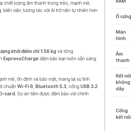
RAM
lại chất lượng âm thanh trong trẻo, mạnh mẽ.
g
, biến việc tương tác với AI trở nên tự nhiên hơn
Ổ cứn
Màn
hình
ượng khởi điểm chỉ 1.56 kg
và tông
Âm
nh
ExpressCharge
đảm bảo bạn luôn sẵn sàng
thanh
Kết nố
ạnh mẽ, ổn định và bảo mật, mang lại sự linh
không
với chuẩn
Wi-Fi 6
,
Bluetooth 5.3
, cổng
USB 3.2
dây
D-card
. Sự an tâm được đảm bảo với chính
Cổng
kết nối