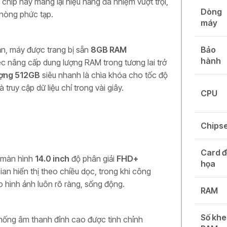
 chip này mang lại hiệu năng đa nhiệm vượt trội,
Dòng
phòng phức tạp.
máy
ạn, máy được trang bị sẵn
8GB RAM
Bảo
hành
iệc nâng cấp dung lượng RAM trong tương lai trở
ượng 512GB
siêu nhanh là chìa khóa cho tốc độ
truy cập dữ liệu chỉ trong vài giây.
CPU
Chips
Card đ
n màn hình
14.0 inch
độ phân giải
FHD+
họa
ian hiển thị theo chiều dọc, trong khi công
 hình ảnh luôn rõ ràng, sống động.
RAM
Số khe
hống âm thanh đỉnh cao được tinh chỉnh