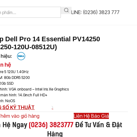
HOTLINE: (0236) 3823 777
p Dell Pro 14 Essential PV14250
250-120U-08512U)
hiệu:
ên hệ
re 5 120U 1.4GHz
M: 8Gb DDR5 5200
12Gb SSD
ình: VGA onboard – Intel Iris Xe Graphics
 màn hình: 14.0inch Full HD+
ành: NoOS
 SỐ KỸ THUẬT
hêm vào giỏ hàng
Liên Hệ Báo Giá
n Hệ Ngay
(
0236) 3823777
Để Tư Vấn & Đặt
Hàng