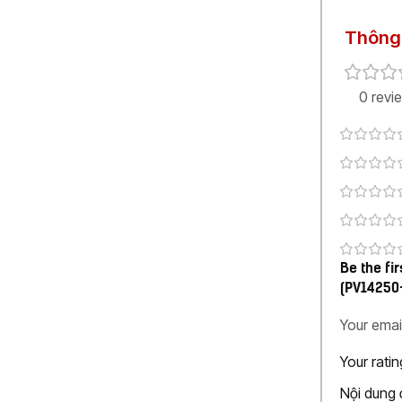
Thông 
0 revi
Be the fi
(PV14250
Your emai
Your rati
Nội dung