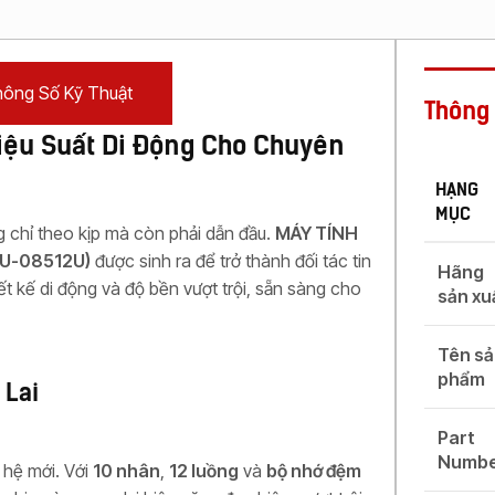
Máy
Photocopy In
Laser Màu
Máy
ông Số Kỹ Thuật
Photocopy In
Thông 
Phun Đen
 Hiệu Suất Di Động Cho Chuyên
Trắng
Máy
HẠNG
Photocopy In
MỤC
Phun Màu
 chỉ theo kịp mà còn phải dẫn đầu.
MÁY TÍNH
0U-08512U)
được sinh ra để trở thành đối tác tin
Hãng
t kế di động và độ bền vượt trội, sẵn sàng cho
sản xu
Tên s
phẩm
 Lai
Part
Numb
 hệ mới. Với
10 nhân
,
12 luồng
và
bộ nhớ đệm