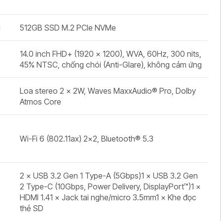
g
512GB SSD M.2 PCIe NVMe
14.0 inch FHD+ (1920 × 1200), WVA, 60Hz, 300 nits,
45% NTSC, chống chói (Anti-Glare), không cảm ứng
Loa stereo 2 × 2W, Waves MaxxAudio® Pro, Dolby
Atmos Core
i
Wi-Fi 6 (802.11ax) 2×2, Bluetooth® 5.3
2 × USB 3.2 Gen 1 Type-A (5Gbps)1 × USB 3.2 Gen
2 Type-C (10Gbps, Power Delivery, DisplayPort™)1 ×
HDMI 1.41 × Jack tai nghe/micro 3.5mm1 × Khe đọc
thẻ SD