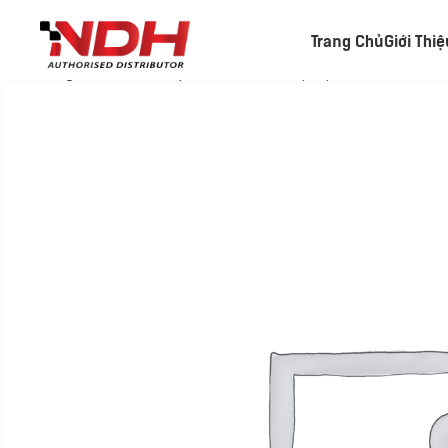
Trang Chủ
Giới Thi
Trang chủ
»
Danh Mục Sản Phẩm
»
Laptop Dell Pro 14 Es