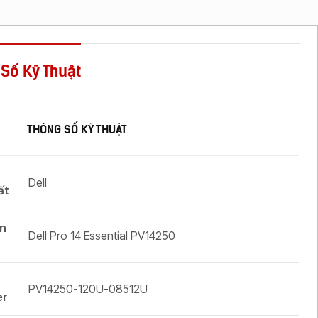
Số Kỹ Thuật
THÔNG SỐ KỸ THUẬT
Dell
ất
ản
Dell Pro 14 Essential PV14250
PV14250-120U-08512U
er