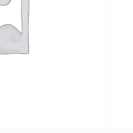
MÁY
THƯƠNG HIỆU
PHOTOCOPY
FujiFilm
Máy
HP
Photocopy Đen
Trắng
Sindoh
Máy
Epson
Photocopy
Màu
KIỂU IN
Máy
Photocopy In
Laser Đen
Trắng