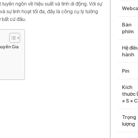
t tuyên ngôn về hiệu suất và tính di động. Với sự
Webc
và sự linh hoạt tối đa, đây là công cụ lý tưởng
ở bất cứ đâu.
Bàn
phím
Chuyên Gia
Hệ điề
hành
Pin
Kích
thước 
× S × C
Trọng
lượng