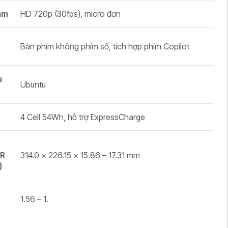
am
HD 720p (30fps), micro đơn
Bàn phím không phím số, tích hợp phím Copilot
u
Ubuntu
4 Cell 54Wh, hỗ trợ ExpressCharge
(R
314.0 × 226.15 × 15.86 – 17.31 mm
)
1.56 – 1.