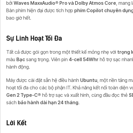
bởi
Waves MaxxAudio® Pro và Dolby Atmos Core
, mang 
Bàn phím hiện đại được tích hợp
phím Copilot chuyên dụn
bao giờ hết.
Sự Linh Hoạt Tối Đa
Tất cả được gói gọn trong một thiết kế mỏng nhẹ với
trọng l
màu
Bạc
sang trọng. Viên pin
4-cell 54Whr
hỗ trợ sạc nha
hành động.
Máy được cài đặt sẵn hệ điều hành
Ubuntu
, một nền tảng m
hoạt tối đa cho các bộ phận IT. Khả năng kết nối toàn diện 
Gen 2 Type-C®
hỗ trợ sạc và xuất hình, cùng đầu đọc thẻ
S
sách
bảo hành dài hạn 24 tháng
.
Lời Kết