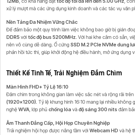
12MB
, có khả năng đạt
tốc độ tối đa lên đến 5.00 GHz
, con
xử lý mượt mà các ứng dụng kinh doanh và các tác vụ văn 
Nền Tảng Đa Nhiệm Vững Chắc
Để đảm bảo một quy trình làm việc không bao giờ bị gián đo
DDR5
với
tốc độ bus 5200MHz
. Với hai khe cắm có sẵn, v
nên vô cùng dễ dàng. Ổ cứng
SSD M.2 PCIe NVMe dung l
phản hồi tức thì, giúp khởi động hệ điều hành, mở ứng dụng và 
Thiết Kế Tinh Tế, Trải Nghiệm Đắm Chìm
Màn Hình FHD+ Tỷ Lệ 16:10
Đắm chìm trong không gian làm việc sắc nét và rộng rãi trê
(1920×1200)
. Tỷ lệ khung hình 16:10 mang lại nhiều không g
nghệ
WVA
, lớp phủ
chống lóa
và
độ sáng 300 nits
đảm bảo
Âm Thanh Đẳng Cấp, Hội Họp Chuyên Nghiệp
Trải nghiệm hội họp được nâng tầm với
Webcam HD
và hệ t