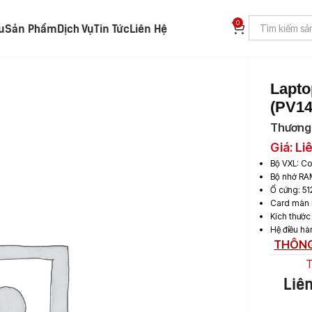
0
ệu
Sản Phẩm
Dịch Vụ
Tin Tức
Liên Hệ
sential PV14250 (PV14250-120U-08512U)
Lapto
(PV14
Thương 
Giá: Li
Bộ VXL: Co
Bộ nhớ RA
Ổ cứng: 5
Card màn h
Kích thước
Hệ điều h
THÔNG
T
Liê