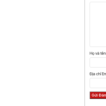
Họ và tê
Địa chỉ E