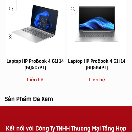
Laptop HP ProBook 4 G1I 14
Laptop HP ProBook 4 G1i 14
L
(BQ5C7PT)
(BQ5B4PT)
Liên hệ
Liên hệ
Sản Phẩm Đã Xem
Kết nối với Công Ty TNHH Thương Mại Tổng Hợp