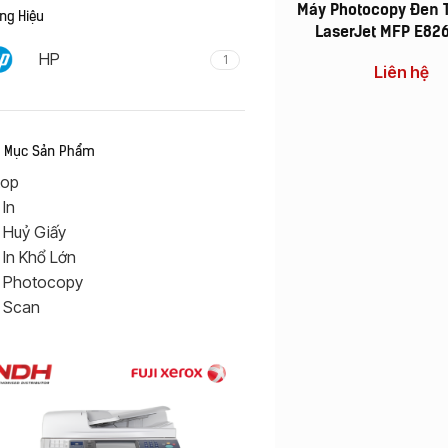
Máy Photocopy Đen 
ng Hiệu
LaserJet MFP E82
HP
1
Liên hệ
 Mục Sản Phẩm
top
In
 Huỷ Giấy
In Khổ Lớn
 Photocopy
 Scan