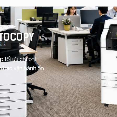
OTOCOPY
tối ưu chi phí
ảm bảo vận hành ổn