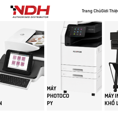
Trang Chủ
Giới Thi
MÁY
PHOTOCO
MÁY I
N
PY
KHỔ 