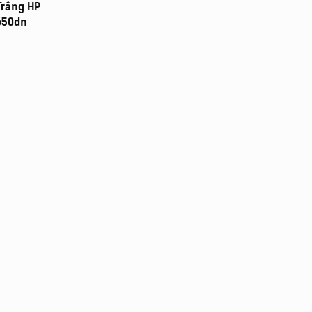
Máy
Trắng HP
Photocopy In
650dn
Laser Màu
Máy
Photocopy In
Phun Đen
Trắng
Máy
Photocopy In
Phun Màu