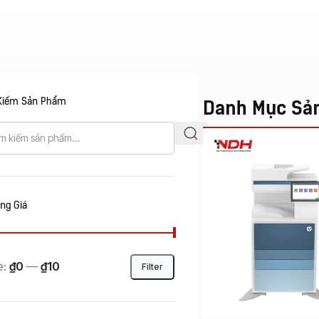
Kiếm Sản Phẩm
Danh Mục Sả
ng Giá
e:
₫0
—
₫10
Filter