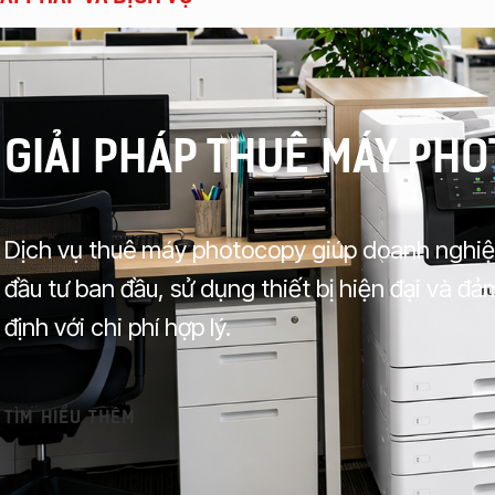
GIẢI PHÁP THUÊ MÁY PH
Dịch vụ thuê máy photocopy giúp doanh nghiệp 
đầu tư ban đầu, sử dụng thiết bị hiện đại và đ
định với chi phí hợp lý.
TÌM HIỂU THÊM