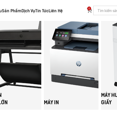
0
ệu
Sản Phẩm
Dịch Vụ
Tin Tức
Liên Hệ
N
MÁY H
LỚN
MÁY IN
GIẤY