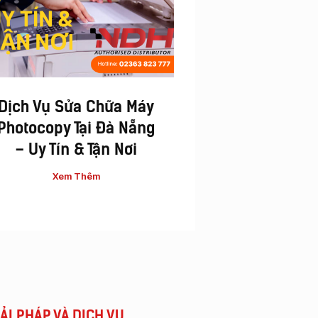
Dịch Vụ Sửa Chữa Máy
Vì Sao Nên Đầu T
Photocopy Tại Đà Nẵng
Chiếc Máy Photo
– Uy Tín & Tận Nơi
Đa Chức Năng
Xem Thêm
Xem Thêm
IẢI PHÁP VÀ DỊCH VỤ