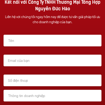
Kết nối với Công Ty TNHH Thương Mại Tổng Hợp
Nguyễn Đức Hào
Liên hệ với chúng tôi ngay hôm nay để được tư vấn giải pháp tối ưu
cho doanh nghiệp của bạn.
Vì Sao Nên Đầu Tư
Dịch Vụ Sửa Chữa
Một Chiếc Máy
Máy Photocopy Tại
Photocopy Đa
Đà Nẵng – Uy Tín &
Chức Năng ?
Tận Nơi
Xem Thêm
Xem Thêm