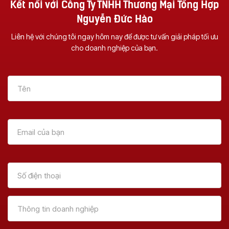
Kết nối với Công Ty TNHH Thương Mại Tổng Hợp
Nguyễn Đức Hào
Liên hệ với chúng tôi ngay hôm nay để được tư vấn giải pháp tối ưu
cho doanh nghiệp của bạn.
Vì Sao Nên Đầu Tư
Dịch Vụ Sửa Chữa
Một Chiếc Máy
Máy Photocopy Tại
Photocopy Đa
Đà Nẵng – Uy Tín &
Chức Năng ?
Tận Nơi
Xem Thêm
Xem Thêm