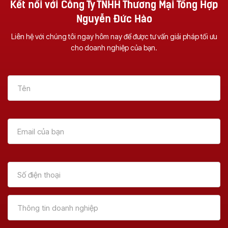
Kết nối với Công Ty TNHH Thương Mại Tổng Hợp
Nguyễn Đức Hào
Liên hệ với chúng tôi ngay hôm nay để được tư vấn giải pháp tối ưu
cho doanh nghiệp của bạn.
Vì Sao Nên Đầu Tư
Dịch Vụ Sửa Chữa
Một Chiếc Máy
Máy Photocopy Tại
Photocopy Đa
Đà Nẵng – Uy Tín &
Chức Năng ?
Tận Nơi
Xem Thêm
Xem Thêm