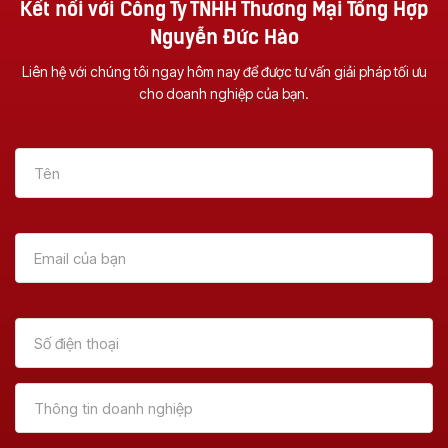
Kết nối với Công Ty TNHH Thương Mại Tổng Hợp
Nguyễn Đức Hào
Liên hệ với chúng tôi ngay hôm nay để được tư vấn giải pháp tối ưu
cho doanh nghiệp của bạn.
Vì Sao Nên Đầu Tư
Dịch Vụ Sửa Chữa
Một Chiếc Máy
Máy Photocopy Tại
Photocopy Đa
Đà Nẵng – Uy Tín &
Chức Năng ?
Tận Nơi
Xem Thêm
Xem Thêm