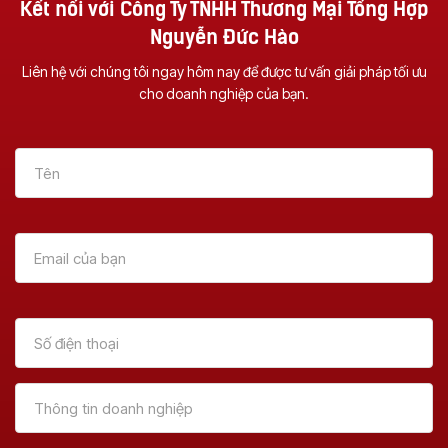
Kết nối với Công Ty TNHH Thương Mại Tổng Hợp
Nguyễn Đức Hào
Liên hệ với chúng tôi ngay hôm nay để được tư vấn giải pháp tối ưu
cho doanh nghiệp của bạn.
Vì Sao Nên Đầu Tư
Dịch Vụ Sửa Chữa
Một Chiếc Máy
Máy Photocopy Tại
Photocopy Đa
Đà Nẵng – Uy Tín &
Chức Năng ?
Tận Nơi
Xem Thêm
Xem Thêm