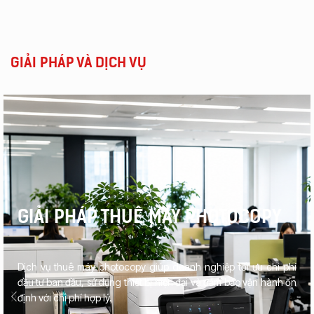
GIẢI PHÁP VÀ DỊCH VỤ
GIẢI PHÁP THUÊ MÁY PHOTOCOPY
Dịch vụ thuê máy photocopy giúp doanh nghiệp tối ưu chi phí
đầu tư ban đầu, sử dụng thiết bị hiện đại và đảm bảo vận hành ổn
định với chi phí hợp lý.