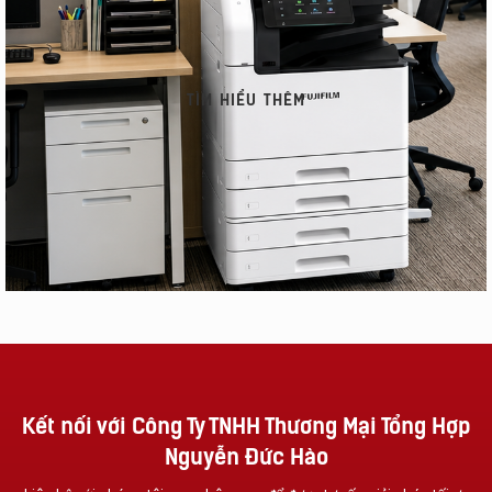
TÌM HIỂU THÊM
Vì Sao Nên Đầu Tư
NHỮNG TÍNH NĂNG
Một Chiếc Máy
CỦA MÁY
Photocopy Đa
PHOTOCOPY BẠN
Chức Năng ?
NÊN BIẾT!!!!
Xem Thêm
Xem Thêm
Kết nối với Công Ty TNHH Thương Mại Tổng Hợp
Nguyễn Đức Hào