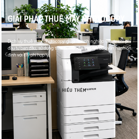
GIẢI PHÁP THUÊ MÁY PHOTOCOPY
Dịch vụ thuê máy photocopy giúp doanh nghiệp tối ưu chi phí
đầu tư ban đầu, sử dụng thiết bị hiện đại và đảm bảo vận hành ổn
định với chi phí hợp lý.
TÌM HIỂU THÊM