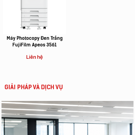
Vì Sao Nên Đầu Tư
NHỮNG TÍNH NĂNG
Máy Photocopy Đen Trắng
Một Chiếc Máy
CỦA MÁY
FujiFilm Apeos 3561
Photocopy Đa
PHOTOCOPY BẠN
Liên hệ
Chức Năng ?
NÊN BIẾT!!!!
Xem Thêm
Xem Thêm
GIẢI PHÁP VÀ DỊCH VỤ