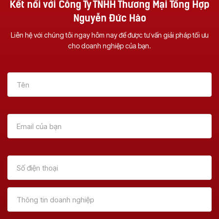
Kết nối với Công Ty TNHH Thương Mại Tổng Hợp
Nguyễn Đức Hào
Liên hệ với chúng tôi ngay hôm nay để được tư vấn giải pháp tối ưu
cho doanh nghiệp của bạn.
Vì Sao Nên Đầu Tư
Dịch Vụ Sửa Chữa
Một Chiếc Máy
Máy Photocopy Tại
Photocopy Đa
Đà Nẵng – Uy Tín &
Chức Năng ?
Tận Nơi
Xem Thêm
Xem Thêm