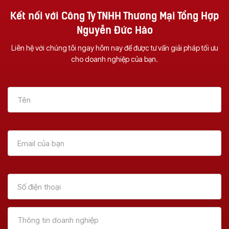
Kết nối với Công Ty TNHH Thương Mại Tổng Hợp
Nguyễn Đức Hào
Liên hệ với chúng tôi ngay hôm nay để được tư vấn giải pháp tối ưu
Vì Sao Nên Đầu Tư
Dịch Vụ Sửa Chữa
cho doanh nghiệp của bạn.
Một Chiếc Máy
Máy Photocopy Tại
Photocopy Đa
Đà Nẵng – Uy Tín &
Chức Năng ?
Tận Nơi
Xem Thêm
Xem Thêm