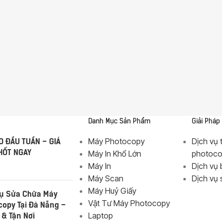
MÁY
THƯƠNG HIỆU
PHOTOCOPY
FujiFilm
Máy
HP
Photocopy Đen
Trắng
Sindoh
Danh Mục Sản Phẩm
Giải Pháp
Máy
Epson
Photocopy
 ĐẦU TUẦN – GIÁ
Máy Photocopy
Dịch vụ 
Màu
HỐT NGAY
Máy In Khổ Lớn
photoc
KIỂU IN
Máy In
Dịch vụ 
Máy Scan
Dịch vụ
Máy
Photocopy In
Máy Huỷ Giấy
Vụ Sửa Chữa Máy
Laser Đen
Vật Tư Máy Photocopy
copy Tại Đà Nẵng –
Trắng
 & Tận Nơi
Laptop