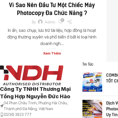
Vì Sao Nên Đầu Tư Một Chiếc Máy
Photocopy Đa Chức Năng ?
0
By
Admin
In ấn, sao chụp, lưu trữ tài liệu, hợp đồng là hoạt
động thường xuyên và phổ biến ở bất kì loại hình
doanh ngh...
Xem Thêm
Tin Tức
COMBO
TỐT C
Công Ty TNHH Thương Mại
Tổng Hợp Nguyễn Đức Hào
Dịch 
04 Phan Châu Trinh, Phường Hải Châu,
Photo
Thành phố Đà Nẵng, Việt Nam
Uy Tín
(0236) 3823 777