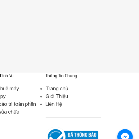
 Dịch Vụ
Thông Tin Chung
thuê máy
Trang chủ
opy
Giới Thiệu
bảo trì toàn phần
Liên Hệ
 sửa chữa