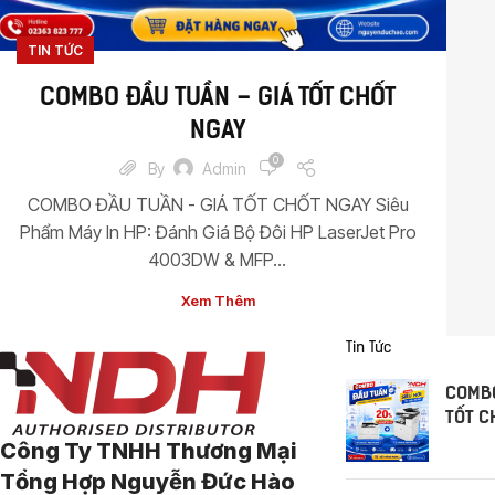
TIN TỨC
COMBO ĐẦU TUẦN – GIÁ TỐT CHỐT
NGAY
0
By
Admin
COMBO ĐẦU TUẦN - GIÁ TỐT CHỐT NGAY Siêu
Phẩm Máy In HP: Đánh Giá Bộ Đôi HP LaserJet Pro
4003DW & MFP...
Xem Thêm
Tin Tức
COMBO
TỐT C
Công Ty TNHH Thương Mại
Tổng Hợp Nguyễn Đức Hào