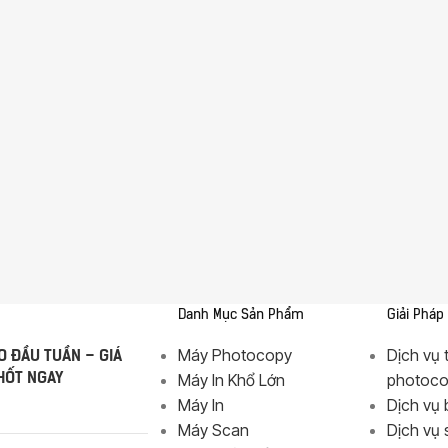
MÁY
THƯƠNG HIỆU
PHOTOCOPY
FujiFilm
Máy
HP
Photocopy Đen
Trắng
Sindoh
Máy
Epson
Photocopy
Màu
Danh Mục Sản Phẩm
Giải Pháp
KIỂU IN
 ĐẦU TUẦN – GIÁ
Máy Photocopy
Dịch vụ 
Máy
HỐT NGAY
Máy In Khổ Lớn
photoc
Photocopy In
Laser Đen
Máy In
Dịch vụ 
Trắng
Máy Scan
Dịch vụ