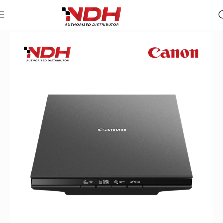
Trang chủ
»
Danh Mục Sản Phẩm
»
Máy Scan Canon Lide 4